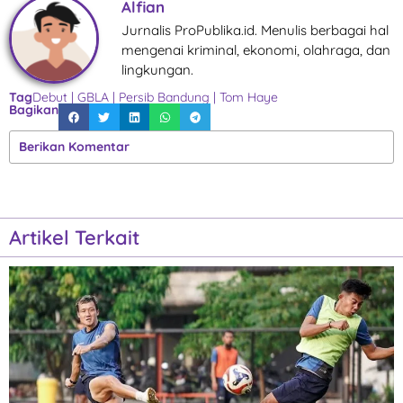
Alfian
Jurnalis ProPublika.id. Menulis berbagai hal
mengenai kriminal, ekonomi, olahraga, dan
lingkungan.
Tag
Debut
|
GBLA
|
Persib Bandung
|
Tom Haye
Bagikan
Berikan Komentar
Artikel Terkait