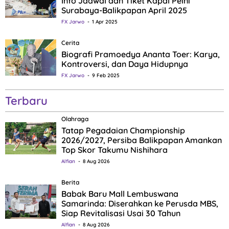
Info Jadwal dan Tiket Kapal Pelni
Surabaya-Balikpapan April 2025
FX Jarwo
1 Apr 2025
Cerita
Biografi Pramoedya Ananta Toer: Karya,
Kontroversi, dan Daya Hidupnya
FX Jarwo
9 Feb 2025
Terbaru
Olahraga
Tatap Pegadaian Championship
2026/2027, Persiba Balikpapan Amankan
Top Skor Takumu Nishihara
Alfian
8 Aug 2026
Berita
Babak Baru Mall Lembuswana
Samarinda: Diserahkan ke Perusda MBS,
Siap Revitalisasi Usai 30 Tahun
Alfian
8 Aug 2026