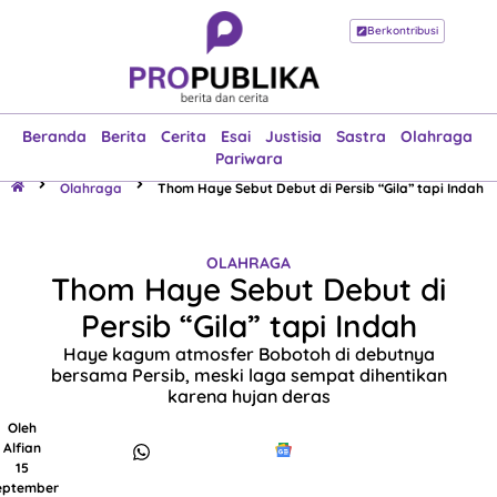
Berkontribusi
Beranda
Berita
Cerita
Esai
Justisia
Sastra
Olahraga
Pariwara
Beranda
Berita
Cerita
Esai
Justisia
Sastra
Olahraga
Pariwara
Olahraga
Thom Haye Sebut Debut di Persib “Gila” tapi Indah
OLAHRAGA
Thom Haye Sebut Debut di
Persib “Gila” tapi Indah
Haye kagum atmosfer Bobotoh di debutnya
bersama Persib, meski laga sempat dihentikan
karena hujan deras
Oleh
Alfian
15
eptember