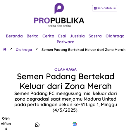
Berkontribusi
Beranda
Berita
Cerita
Esai
Justisia
Sastra
Olahraga
Pariwara
Beranda
Berita
Cerita
Esai
Justisia
Sastra
Olahraga
Pariwara
Olahraga
Semen Padang Bertekad Keluar dari Zona Merah
OLAHRAGA
Semen Padang Bertekad
Keluar dari Zona Merah
Semen Padang FC mengusung misi keluar dari
zona degradasi saat menjamu Madura United
pada pertandingan pekan ke-31 Liga 1, Minggu
(4/5/2025).
Oleh
Alfian
4