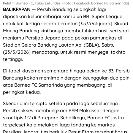
Pelatih Borneo FC, Fabio Lefundes. (Foto : Facebook Borneo FC Samarinda)
BALIKPAPAN
— Persib Bandung selangkah lagi
dipastikan keluar sebagai kampiun BRI Super League
untuk kali ketiga secara beruntun (
hattrick
juara). Skuad
Maung Bandung kini hanya membutuhkan hasil seri saat
menjamu Persijap Jepara pada pekan pamungkas di
Stadion Gelora Bandung Lautan Api (GBLA), Sabtu
(23/5/2026) mendatang, untuk resmi menyegel takhta
tertinggi.
Di tabel klasemen sementara hingga pekan ke-33, Persib
Bandung kokoh memimpin dengan keunggulan dua poin
atas Borneo FC Samarinda yang membayangi di
peringkat kedua.
Skenario ini tercipta setelah pada laga sebelumnya
Persib sukses membungkam PSM Makassar dengan
skor tipis 1-2 di Parepare. Sebaliknya, Borneo FC justru
terpeleset kala melakoni laga tandang ke markas
Persijap Jepara; tim berjuluk Pesut Etam tersebut harus