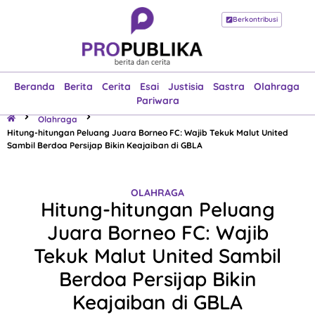
Berkontribusi
Beranda
Berita
Cerita
Esai
Justisia
Sastra
Olahraga
Pariwara
Beranda
Berita
Cerita
Esai
Justisia
Sastra
Olahraga
Pariwara
Olahraga
Hitung-hitungan Peluang Juara Borneo FC: Wajib Tekuk Malut United
Sambil Berdoa Persijap Bikin Keajaiban di GBLA
OLAHRAGA
Hitung-hitungan Peluang
Juara Borneo FC: Wajib
Tekuk Malut United Sambil
Berdoa Persijap Bikin
Keajaiban di GBLA