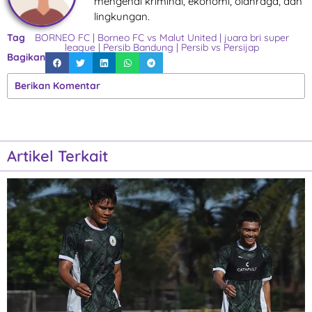
mengenai kriminal, ekonomi, olahraga, dan
lingkungan.
Tag
BORNEO FC
|
Borneo FC vs Malut United
|
juara bri super
league
|
Persib Bandung
|
Persib vs Persijap
Bagikan
Berikan Komentar
Artikel Terkait