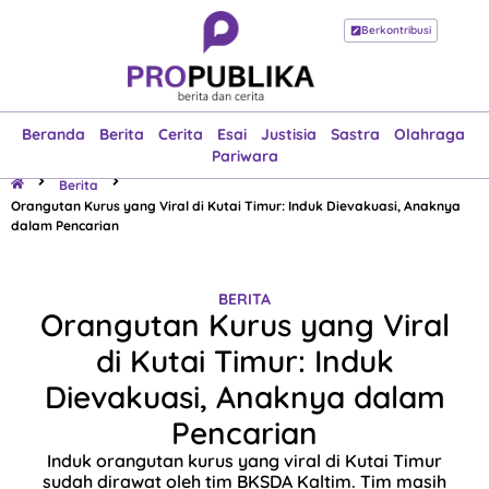
Berkontribusi
Beranda
Berita
Cerita
Esai
Justisia
Sastra
Olahraga
Pariwara
Beranda
Berita
Cerita
Esai
Justisia
Sastra
Olahraga
Pariwara
Berita
Orangutan Kurus yang Viral di Kutai Timur: Induk Dievakuasi, Anaknya
dalam Pencarian
BERITA
Orangutan Kurus yang Viral
di Kutai Timur: Induk
Dievakuasi, Anaknya dalam
Pencarian
Induk orangutan kurus yang viral di Kutai Timur
sudah dirawat oleh tim BKSDA Kaltim. Tim masih