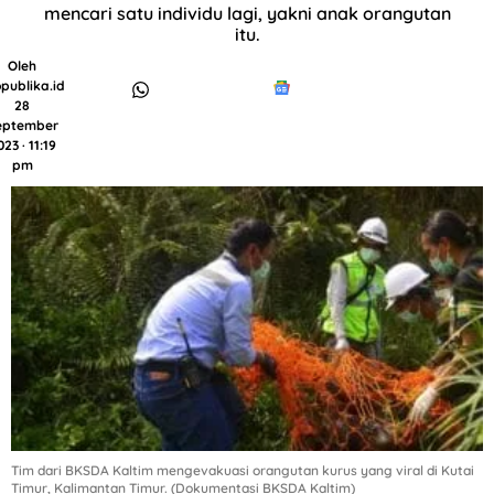
mencari satu individu lagi, yakni anak orangutan
itu.
Oleh
publika.id
28
eptember
23 · 11:19
pm
Tim dari BKSDA Kaltim mengevakuasi orangutan kurus yang viral di Kutai
Timur, Kalimantan Timur. (Dokumentasi BKSDA Kaltim)