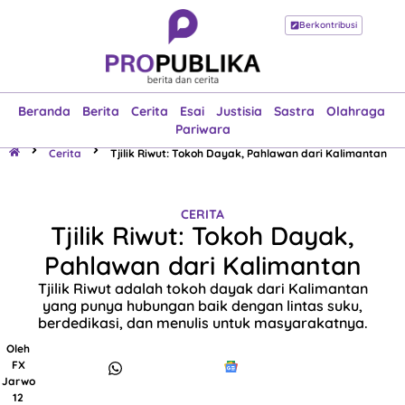
Berkontribusi
Beranda
Berita
Cerita
Esai
Justisia
Sastra
Olahraga
Pariwara
Beranda
Berita
Cerita
Esai
Justisia
Sastra
Olahraga
Pariwara
Cerita
Tjilik Riwut: Tokoh Dayak, Pahlawan dari Kalimantan
CERITA
Tjilik Riwut: Tokoh Dayak,
Pahlawan dari Kalimantan
Tjilik Riwut adalah tokoh dayak dari Kalimantan
yang punya hubungan baik dengan lintas suku,
berdedikasi, dan menulis untuk masyarakatnya.
Oleh
FX
Jarwo
12