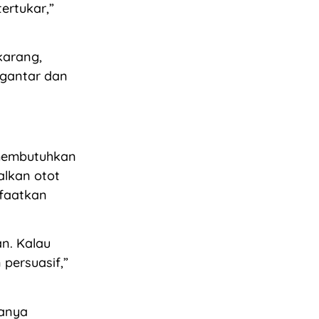
tertukar,”
karang,
ngantar dan
 membutuhkan
alkan otot
nfaatkan
n. Kalau
 persuasif,”
hanya