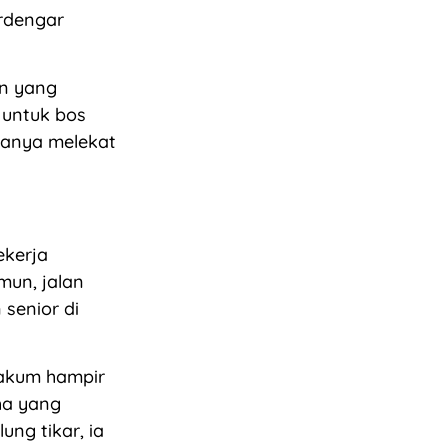
rdengar
an yang
 untuk bos
hanya melekat
ekerja
un, jalan
senior di
vakum hampir
ha yang
ung tikar, ia