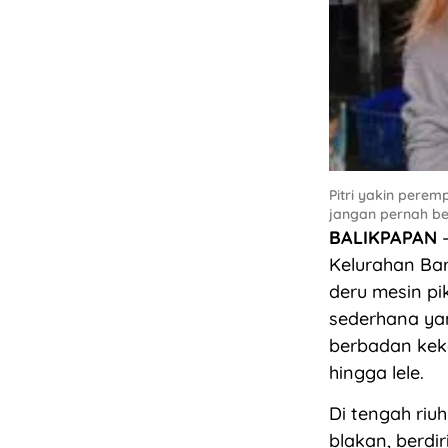
Pitri yakin pere
jangan pernah berh
BALIKPAPAN
–
Kelurahan Ba
deru mesin p
sederhana yan
berbadan keka
hingga lele.
Di tengah riu
blakan, berdi