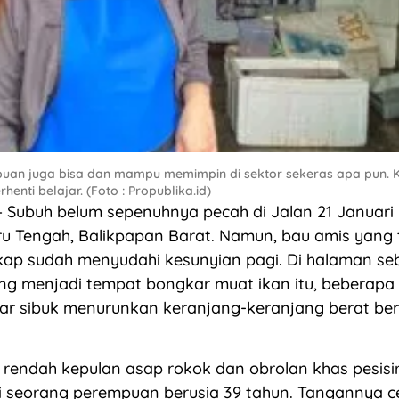
mpuan juga bisa dan mampu memimpin di sektor sekeras apa pun. 
enti belajar. (Foto : Propublika.id)
 Subuh belum sepenuhnya pecah di Jalan 21 Januari 
ru Tengah, Balikpapan Barat. Namun, bau amis yang
ikap sudah menyudahi kesunyian pagi. Di halaman s
g menjadi tempat bongkar muat ikan itu, beberapa 
r sibuk menurunkan keranjang-keranjang berat beris
h rendah kepulan asap rokok dan obrolan khas pesisi
ri seorang perempuan berusia 39 tahun. Tangannya 