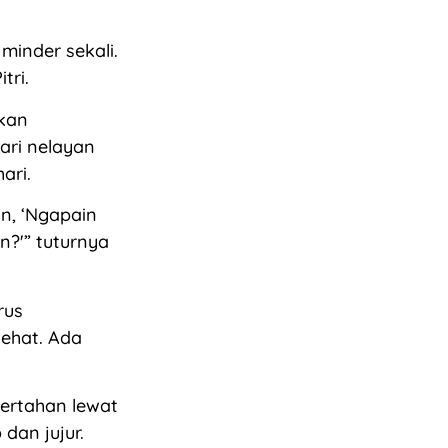
minder sekali.
tri.
nkan
ari nelayan
ari.
n, ‘Ngapain
?'” tuturnya
rus
sehat. Ada
bertahan lewat
dan jujur.