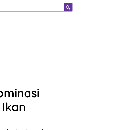
ahraga
ominasi
 Ikan