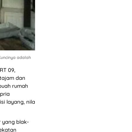
Kuncinya adalah
RT 09,
 tajam dan
ebuah rumah
pria
i layang, nila
r yang blak-
cekatan