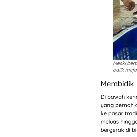
Meski bert
balik meja.
Membidik 
Di bawah kend
yang pernah 
ke pasar tradi
meluas hingg
bergerak di b