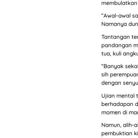
membulatkan 
“Awal-awal sa
Namanya dunia
Tantangan ter
pandangan mir
tua, kuli ang
“Banyak seka
sih perempuan
dengan senyum
Ujian mental t
berhadapan de
momen di man
Namun, alih-a
pembuktian k