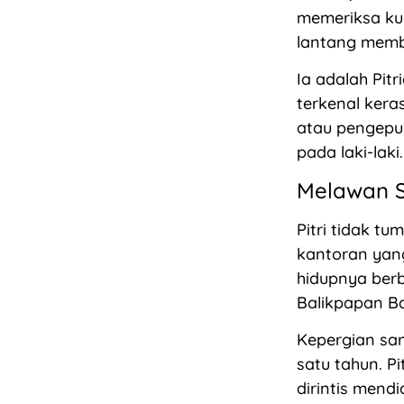
memeriksa kua
lantang membe
Ia adalah Pit
terkenal kera
atau pengepul
pada laki-laki.
Melawan S
Pitri tidak t
kantoran yan
hidupnya berb
Balikpapan Ba
Kepergian sa
satu tahun. P
dirintis mend