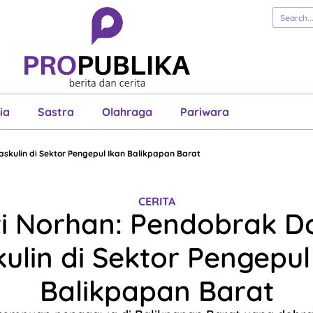
erita
Cerita
Esai
Justisia
Sastra
Ol
Pariwara
ia
Sastra
Olahraga
Pariwara
askulin di Sektor Pengepul Ikan Balikpapan Barat
CERITA
nti Norhan: Pendobrak D
ulin di Sektor Pengepul
Balikpapan Barat