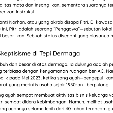
litas mata dan insang ikan, sementara suaranya te
rikan instruksi.
rianti Norhan, atau yang akrab disapa Fitri. Di kawas
s ini, Pitri adalah seorang “Penggawa”—sebutan lokal
 besar ikan. Sebuah status disegani yang biasanya 
keptisisme di Tepi Dermaga
umbuh dan besar di atas dermaga. Ia dulunya adalah p
g terbiasa dengan kenyamanan ruangan ber-AC. Nam
alik pada Mei 2023, ketika sang ayah—pengepul ikan 
rat yang merintis usaha sejak 1980-an—berpulang.
ng ayah sempat membuat aktivitas bisnis keluarga 
itri sempat didera kebimbangan. Namun, melihat usa
iang ayahnya selama lebih dari 40 tahun terancam gul