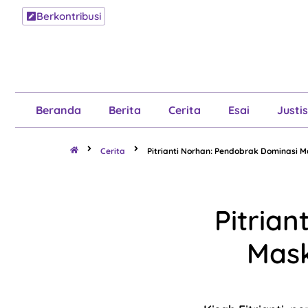
Berkontribusi
Beranda
B
Beranda
Berita
Cerita
Esai
Justis
Cerita
Pitrianti Norhan: Pendobrak Dominasi M
Pitria
Mask