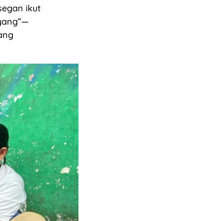
segan ikut
oyang”—
ang