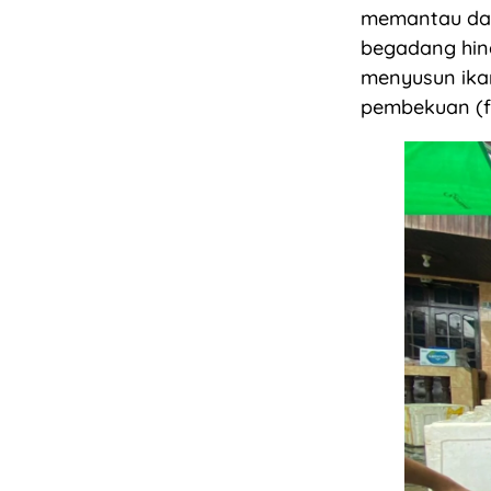
memantau dari
begadang hin
menyusun ika
pembekuan (fr