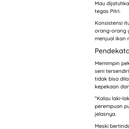
Mau dijatuhkan
tegas Pitri.
Konsistensi i
orang-orang 
menjual ikan 
Pendekata
Memimpin peke
seni tersendi
tidak bisa d
kepekaan dan
“Kalau laki-l
perempuan pun
jelasnya.
Meski bertind