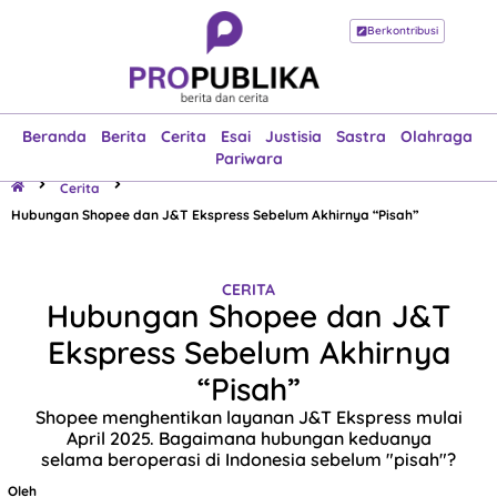
Berkontribusi
Beranda
Berita
Cerita
Esai
Justisia
Sastra
Olahraga
Pariwara
Beranda
Berita
Cerita
Esai
Justisia
Sastra
Olahraga
Pariwara
Cerita
Hubungan Shopee dan J&T Ekspress Sebelum Akhirnya “Pisah”
CERITA
Hubungan Shopee dan J&T
Ekspress Sebelum Akhirnya
“Pisah”
Shopee menghentikan layanan J&T Ekspress mulai
April 2025. Bagaimana hubungan keduanya
selama beroperasi di Indonesia sebelum "pisah"?
Oleh