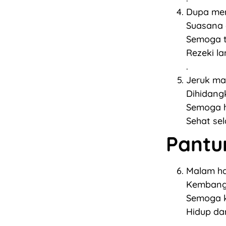
Dupa me
Suasana 
Semoga t
Rezeki la
.
Jeruk ma
Dihidang
Semoga h
Sehat sel
Pantu
Malam har
Kembang 
Semoga k
Hidup da
.