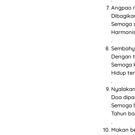
Angpao m
Dibagika
Semoga s
Harmonis 
.
Sembahya
Dengan t
Semoga k
Hidup te
.
Nyalakan 
Doa dipa
Semoga h
Tahun ba
.
Makan be