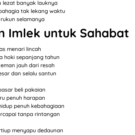
 lezat banyak lauknya
ahagia tak lekang waktu
 rukun selamanya
n Imlek untuk Sahabat
s menari lincah
 hoki sepanjang tahun
eman jauh dari resah
esar dan selalu santun
pasar beli pakaian
ru penuh harapan
idup penuh kebahagiaan
ercapai tanpa rintangan
rtiup menyapu dedaunan