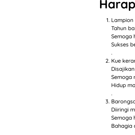
Hara
Lampion 
Tahun ba
Semoga h
Sukses b
.
Kue kera
Disajikan
Semoga r
Hidup ma
.
Barongsa
Diiringi 
Semoga h
Bahagia 
.