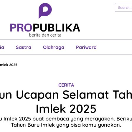
erita
Cerita
Esai
Justisia
Sastra
Ol
Pariwara
ia
Sastra
Olahraga
Pariwara
Imlek 2025
CERITA
un Ucapan Selamat Ta
Imlek 2025
u Imlek 2025 buat pembaca yang merayakan. Beriku
Tahun Baru Imlek yang bisa kamu gunakan.