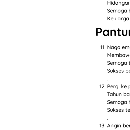
Hidangan
Semoga b
Keluarga
Pantu
Naga ema
Membawa
Semoga t
Sukses b
.
Pergi ke 
Tahun ba
Semoga h
Sukses t
.
Angin be