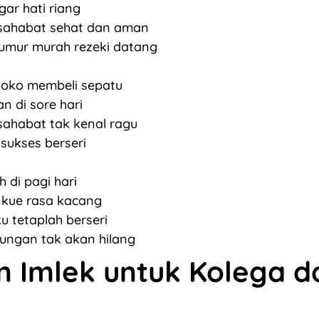
ar hati riang
sahabat sehat dan aman
umur murah rezeki datang
 toko membeli sepatu
an di sore hari
ahabat tak kenal ragu
 sukses berseri
 di pagi hari
 kue rasa kacang
u tetaplah berseri
ungan tak akan hilang
n Imlek untuk Kolega d