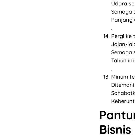
Udara seg
Semoga 
Panjang 
.
Pergi ke
Jalan-jal
Semoga s
Tahun ini
.
Minum teh
Ditemani
Sahabatk
Keberunt
Pantu
Bisnis