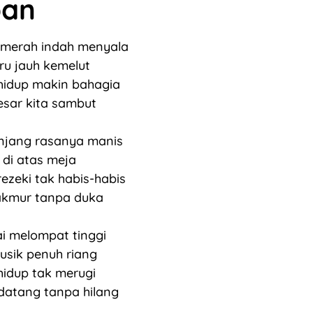
pan
merah indah menyala
ru jauh kemelut
idup makin bahagia
esar kita sambut
njang rasanya manis
 di atas meja
ezeki tak habis-habis
kmur tanpa duka
i melompat tinggi
musik penuh riang
idup tak merugi
datang tanpa hilang