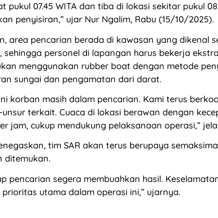
t pukul 07.45 WITA dan tiba di lokasi sekitar pukul 0
an penyisiran,” ujar Nur Ngalim, Rabu (15/10/2025).
n, area pencarian berada di kawasan yang dikenal 
, sehingga personel di lapangan harus bekerja ekstra 
kukan menggunakan rubber boat dengan metode penyi
ran sungai dan pengamatan dari darat.
ini korban masih dalam pencarian. Kami terus berkoo
unsur terkait. Cuaca di lokasi berawan dengan kece
per jam, cukup mendukung pelaksanaan operasi,” jela
enegaskan, tim SAR akan terus berupaya semaksima
n ditemukan.
ap pencarian segera membuahkan hasil. Keselamatan
prioritas utama dalam operasi ini,” ujarnya.