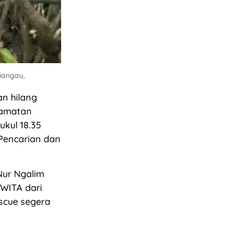
iangau,
n hilang
camatan
ukul 18.35
 Pencarian dan
Nur Ngalim
 WITA dari
escue segera