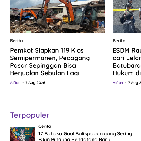
Berita
Berita
Pemkot Siapkan 119 Kios
ESDM Rau
Semipermanen, Pedagang
dari Lela
Pasar Sepinggan Bisa
Batubara
Berjualan Sebulan Lagi
Hukum di
Alfian
7 Aug 2026
Alfian
7 Aug 
Terpopuler
Cerita
17 Bahasa Gaul Balikpapan yang Sering
Bikin Bingung Pendatang Baru