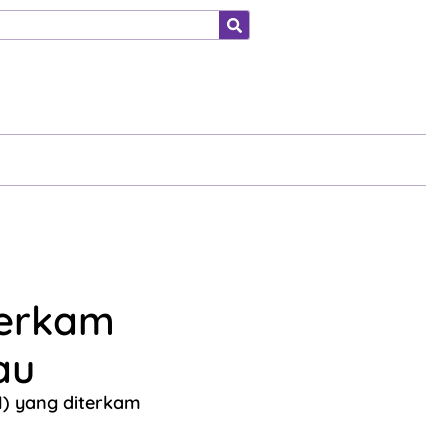
ahraga
terkam
au
1) yang diterkam