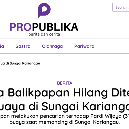
erita
Cerita
Esai
Justisia
Sastra
Ol
Pariwara
ia
Sastra
Olahraga
Pariwara
ya di Sungai Kariangau
BERITA
 Balikpapan Hilang Di
uaya di Sungai Kariang
pan melakukan pencarian terhadap Pardi Wijaya (3
buaya saat memancing di Sungai Kariangau.