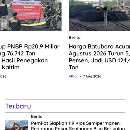
Berita
p PNBP Rp20,9 Miliar
Harga Batubara Acua
ng 76.742 Ton
Agustus 2026 Turun 5
 Hasil Penegakan
Persen, Jadi USD 124,
 Kaltim
Ton
2026
Alfian
7 Aug 2026
Terbaru
Berita
Pemkot Siapkan 119 Kios Semipermanen,
Pedagang Pasar Sepinggan Bisa Berjualan