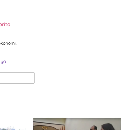
rita
 ekonomi,
aya