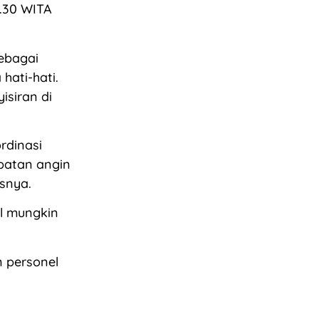
8.30 WITA
sebagai
hati-hati.
siran di
rdinasi
patan angin
snya.
l mungkin
 personel