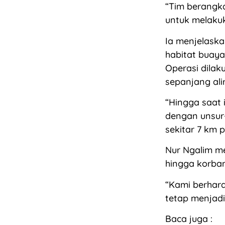
“Tim berangka
untuk melakuk
Ia menjelaska
habitat buaya
Operasi dila
sepanjang ali
“Hingga saat 
dengan unsur-
sekitar 7 km 
Nur Ngalim m
hingga korba
“Kami berhar
tetap menjadi 
Baca juga :