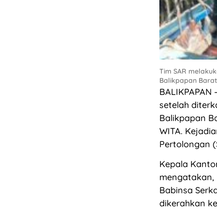
Tim SAR melakuka
Balikpapan Barat
BALIKPAPAN – 
setelah dite
Balikpapan Ba
WITA. Kejadia
Pertolongan (
Kepala Kanto
mengatakan, l
Babinsa Serka
dikerahkan ke 