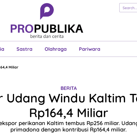
erita
Cerita
Esai
Justisia
Sastra
Ol
Pariwara
ia
Sastra
Olahraga
Pariwara
4,4 Miliar
BERITA
r Udang Windu Kaltim 
Rp164,4 Miliar
 ekspor perikanan Kaltim tembus Rp256 miliar. Udan
primadona dengan kontribusi Rp164,4 miliar.