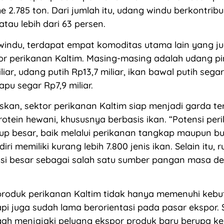
 2.785 ton. Dari jumlah itu, udang windu berkontribu
 atau lebih dari 63 persen.
windu, terdapat empat komoditas utama lain yang j
or perikanan Kaltim. Masing-masing adalah udang p
iliar, udang putih Rp13,7 miliar, ikan bawal putih segar
apu segar Rp7,9 miliar.
kan, sektor perikanan Kaltim siap menjadi garda t
otein hewani, khususnya berbasis ikan. “Potensi per
up besar, baik melalui perikanan tangkap maupun bu
iri memiliki kurang lebih 7.800 jenis ikan. Selain itu, 
si besar sebagai salah satu sumber pangan masa de
produk perikanan Kaltim tidak hanya memenuhi keb
pi juga sudah lama berorientasi pada pasar ekspor. S
gah menjajaki peluang ekspor produk baru berupa k