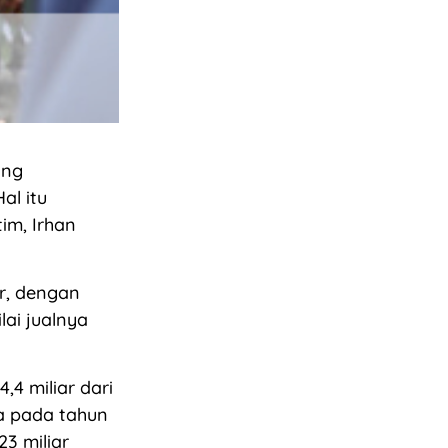
ang
al itu
im, Irhan
or, dengan
ai jualnya
,4 miliar dari
a pada tahun
3 miliar