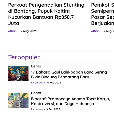
Perkuat Pengendalian Stunting
Pemkot S
di Bontang, Pupuk Kaltim
Semiper
Kucurkan Bantuan Rp858,7
Pasar Se
Juta
Berjuala
Alfian
7 Aug 2026
Alfian
7 Aug 
Terpopuler
Cerita
17 Bahasa Gaul Balikpapan yang Sering
Bikin Bingung Pendatang Baru
FX Jarwo
10 Feb 2025
Cerita
Biografi Pramoedya Ananta Toer: Karya,
Kontroversi, dan Daya Hidupnya
FX Jarwo
9 Feb 2025