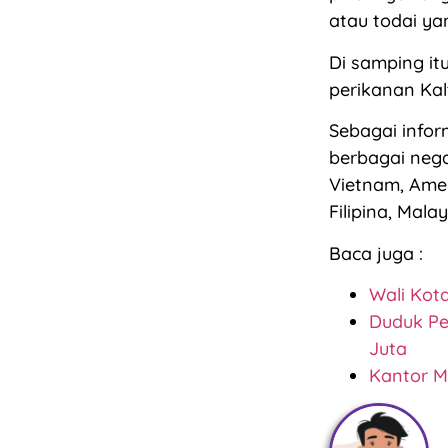
atau todai ya
Di samping itu
perikanan Kalt
Sebagai infor
berbagai nega
Vietnam, Amer
Filipina, Mala
Baca juga :
Wali Kot
Duduk Pe
Juta
Kantor M