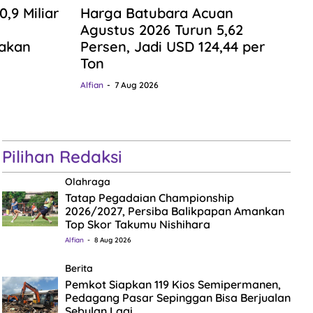
9 Miliar
Harga Batubara Acuan
n
Agustus 2026 Turun 5,62
gakan
Persen, Jadi USD 124,44 per
Ton
Alfian
7 Aug 2026
Pilihan Redaksi
Olahraga
Tatap Pegadaian Championship
2026/2027, Persiba Balikpapan Amankan
Top Skor Takumu Nishihara
Alfian
8 Aug 2026
Berita
Pemkot Siapkan 119 Kios Semipermanen,
Pedagang Pasar Sepinggan Bisa Berjualan
Sebulan Lagi