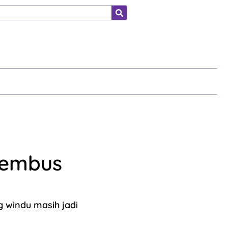
ahraga
Tembus
g windu masih jadi