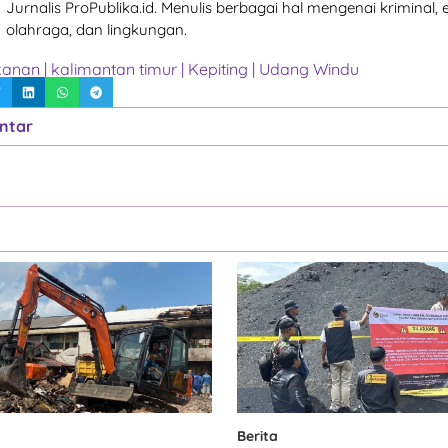
Jurnalis ProPublika.id. Menulis berbagai hal mengenai kriminal,
olahraga, dan lingkungan.
kanan
|
kalimantan timur
|
Kepiting
|
Udang Windu
ntar
Berita