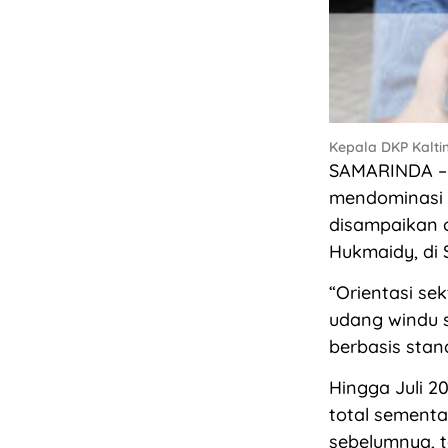
Kepala DKP Kalti
SAMARINDA – 
mendominasi p
disampaikan o
Hukmaidy, di 
“Orientasi se
udang windu s
berbasis stan
Hingga Juli 20
total sementa
sebelumnya, t