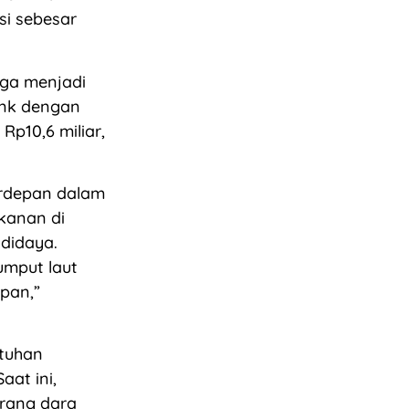
si sebesar
uga menjadi
ink dengan
 Rp10,6 miliar,
erdepan dalam
ikanan di
didaya.
rumput laut
pan,”
utuhan
aat ini,
erang dara