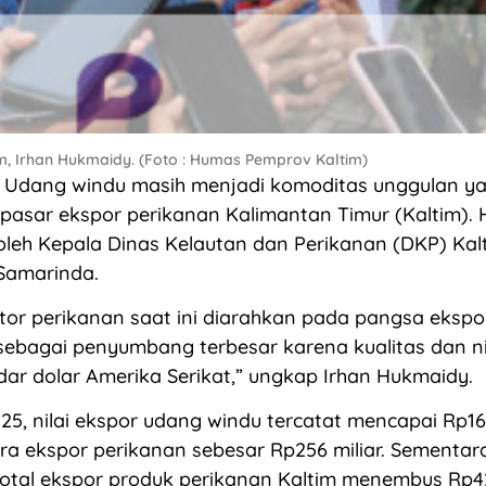
m, Irhan Hukmaidy. (Foto : Humas Pemprov Kaltim)
Udang windu masih menjadi komoditas unggulan y
asar ekspor perikanan Kalimantan Timur (Kaltim). H
leh Kepala Dinas Kelautan dan Perikanan (DKP) Kalt
Samarinda.
ktor perikanan saat ini diarahkan pada pangsa eksp
ebagai penyumbang terbesar karena kualitas dan nil
dar dolar Amerika Serikat,” ungkap Irhan Hukmaidy.
25, nilai ekspor udang windu tercatat mencapai Rp164
ra ekspor perikanan sebesar Rp256 miliar. Sementar
otal ekspor produk perikanan Kaltim menembus Rp42