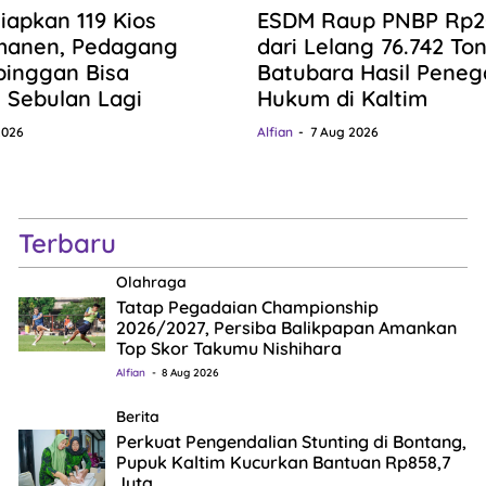
iapkan 119 Kios
ESDM Raup PNBP Rp20,
manen, Pedagang
dari Lelang 76.742 To
pinggan Bisa
Batubara Hasil Pene
n Sebulan Lagi
Hukum di Kaltim
2026
Alfian
7 Aug 2026
Terbaru
Olahraga
Tatap Pegadaian Championship
2026/2027, Persiba Balikpapan Amankan
Top Skor Takumu Nishihara
Alfian
8 Aug 2026
Berita
Perkuat Pengendalian Stunting di Bontang,
Pupuk Kaltim Kucurkan Bantuan Rp858,7
Juta