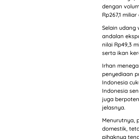
dengan volume
Rp267,1 miliar
Selain udang 
andalan eksp
nilai Rp49,3 m
serta ikan ker
Irhan menegas
penyediaan pr
Indonesia cuk
Indonesia send
juga berpoten
jelasnya.
Menurutnya, 
domestik, teta
pihaknya ten