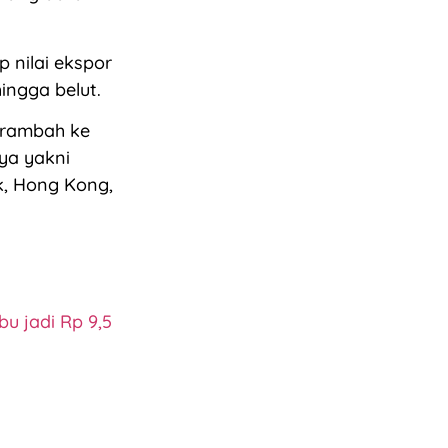
p nilai ekspor
hingga belut.
erambah ke
ya yakni
k, Hong Kong,
u jadi Rp 9,5