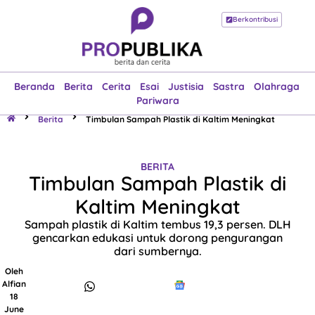
Berkontribusi
Beranda
Berita
Cerita
Esai
Justisia
Sastra
Olahraga
Pariwara
Beranda
Berita
Cerita
Esai
Justisia
Sastra
Olahraga
Pariwara
Berita
Timbulan Sampah Plastik di Kaltim Meningkat
BERITA
Timbulan Sampah Plastik di
Kaltim Meningkat
Sampah plastik di Kaltim tembus 19,3 persen. DLH
gencarkan edukasi untuk dorong pengurangan
dari sumbernya.
Oleh
Alfian
18
June