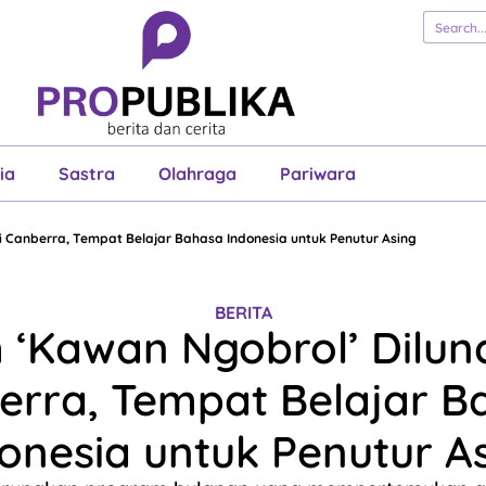
erita
Cerita
Esai
Justisia
Sastra
Ol
Pariwara
ia
Sastra
Olahraga
Pariwara
i Canberra, Tempat Belajar Bahasa Indonesia untuk Penutur Asing
BERITA
‘Kawan Ngobrol’ Dilun
erra, Tempat Belajar B
onesia untuk Penutur A