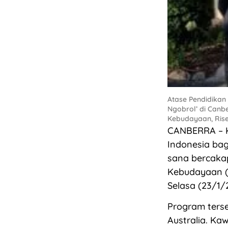
Atase Pendidika
Ngobrol’ di Canbe
Kebudayaan, Rise
CANBERRA – K
Indonesia bag
sana bercaka
Kebudayaan (
Selasa (23/1/
Program terse
Australia. K