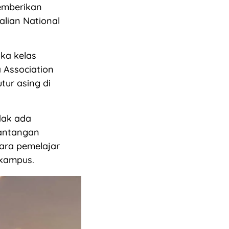
memberikan
alian National
ka kelas
 Association
tur asing di
dak ada
tantangan
ra pemelajar
 kampus.