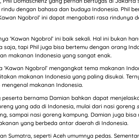
, Phil Domaschenz yang pernah bertugas di Jakarta 
rindu dengan bahasa dan budaya Indonesia. Phil be
Kawan Ngobrol’ ini dapat mengobati rasa rindunya 
nya ‘Kawan Ngobrol’ ini baik sekali. Hal ini bukan ha
a saja, tapi Phil juga bisa bertemu dengan orang Ind
an makanan Indonesia yang sangat enak.
a ‘Kawan Ngobrol’ mengangkat tema makanan Indon
takan makanan Indonesia yang paling disukai. Tern
p mengenal makanan Indonesia.
g peserta bernama Damian bahkan dapat menjelask
reng yang ada di Indonesia, mulai dari nasi goreng
ng, sampai nasi goreng kampung. Damian juga bisa
makanan yang berbeda antar daerah di Indonesia.
an Sumatra, seperti Aceh umumnya pedas. Sement