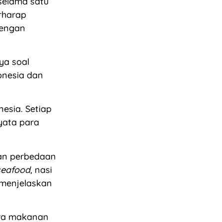
selama satu
rharap
dengan
nya soal
onesia dan
esia. Setiap
yata para
an perbedaan
seafood
, nasi
 menjelaskan
ara makanan