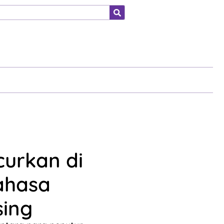
ahraga
curkan di
ahasa
sing