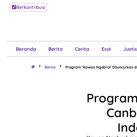
Berkontribusi
Beranda
B
Beranda
Berita
Cerita
Esai
Justis
Berita
Program ‘Kawan Ngobrol’ Diluncurkan d
Program 
Canb
Ind