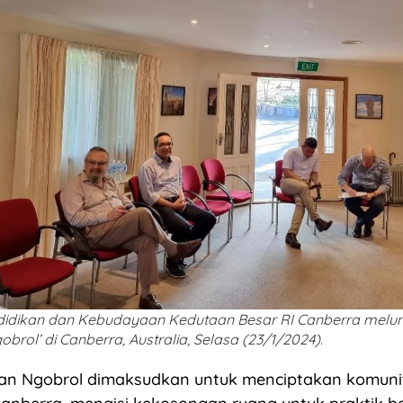
didikan dan Kebudayaan Kedutaan Besar RI Canberra melu
brol’ di Canberra, Australia, Selasa (23/1/2024).
n Ngobrol dimaksudkan untuk menciptakan komuni