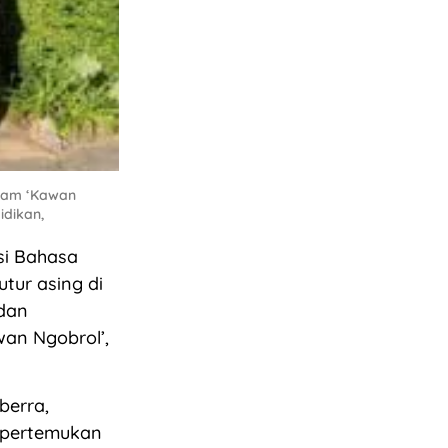
gram ‘Kawan
idikan,
i Bahasa
tur asing di
 dan
an Ngobrol’,
berra,
mpertemukan