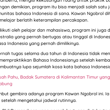
Canberra, mengisi kekosongan ruang untuk praktik 
ngan demikian, program itu bisa menjadi salah satu j
unitas bahasa Indonesia di sana. Kawan Ngobrol d
elajar berlatih keterampilan percakapan.
iikuti oleh pelajar dan mahasiswa, program ini juga d
stralia yang pernah bertugas atau tinggal di Indones
a Indonesia yang pernah dimilikinya.
ernah tugas selama dua tahun di Indonesia tidak m
empraktikkan Bahasa Indonesianya setelah kembali 
embuatnya lupa sejumlah kosa kata bahasa Indonesi
sah Pahu, Badak Sumatera di Kalimantan Timur yang 
Tabung
but gembira adanya program Kawan Ngobrol ini. Ia 
 setelah mengetahui jadwal rutinnya.