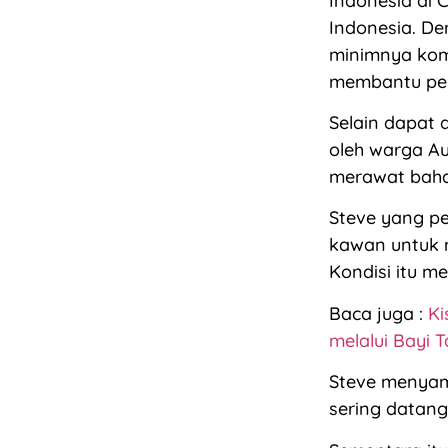
Indonesia di 
Indonesia. De
minimnya kom
membantu pem
Selain dapat d
oleh warga Au
merawat bahas
Steve yang p
kawan untuk m
Kondisi itu m
Baca juga :
Ki
melalui Bayi 
Steve menyam
sering datang