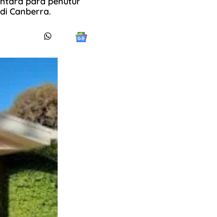
tara para penutur
di Canberra.