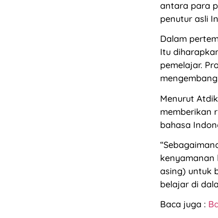
antara para p
penutur asli I
Dalam pertem
Itu diharapk
pemelajar. Pr
mengembangk
Menurut Atdik
memberikan r
bahasa Indone
“Sebagaimana
kenyamanan k
asing) untuk 
belajar di dal
Baca juga :
Ba