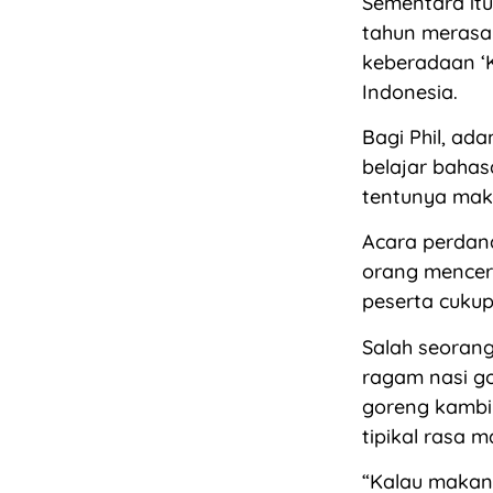
Sementara itu
tahun merasa 
keberadaan ‘
Indonesia.
Bagi Phil, ada
belajar bahas
tentunya mak
Acara perdan
orang menceri
peserta cuku
Salah seoran
ragam nasi go
goreng kambi
tipikal rasa 
“Kalau makan