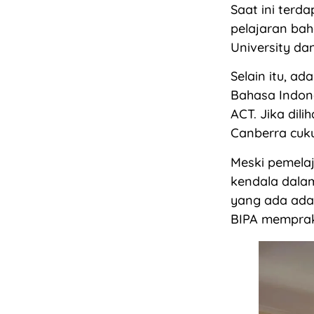
Saat ini terd
pelajaran bah
University da
Selain itu, 
Bahasa Indone
ACT. Jika dili
Canberra cuk
Meski pemelaj
kendala dalam
yang ada ada
BIPA memprakt