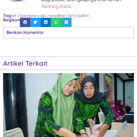
Tentang Kami
.
Tag
art
|
bandara vvip
|
headline
|
ikn
|
kaltim
Bagikan
Berikan Komentar
Artikel Terkait