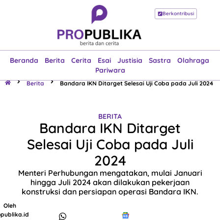
Berkontribusi
Beranda
Berita
Cerita
Esai
Justisia
Sastra
Olahraga
Pariwara
Beranda
Berita
Cerita
Esai
Justisia
Sastra
Olahraga
Pariwara
Berita
Bandara IKN Ditarget Selesai Uji Coba pada Juli 2024
BERITA
Bandara IKN Ditarget
Selesai Uji Coba pada Juli
2024
Menteri Perhubungan mengatakan, mulai Januari
hingga Juli 2024 akan dilakukan pekerjaan
konstruksi dan persiapan operasi Bandara IKN.
Oleh
publika.id