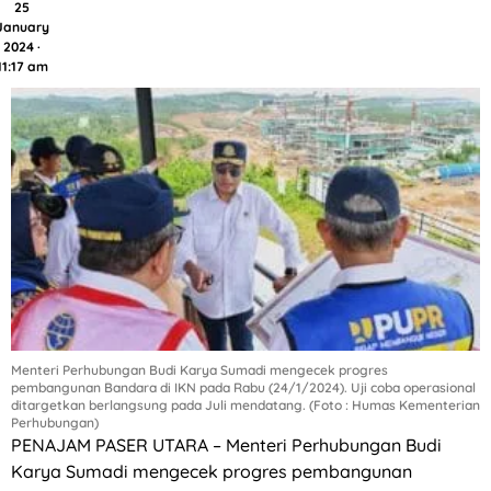
25
January
2024 ·
11:17 am
Menteri Perhubungan Budi Karya Sumadi mengecek progres
pembangunan Bandara di IKN pada Rabu (24/1/2024). Uji coba operasional
ditargetkan berlangsung pada Juli mendatang. (Foto : Humas Kementerian
Perhubungan)
PENAJAM PASER UTARA – Menteri Perhubungan Budi
Karya Sumadi mengecek progres pembangunan