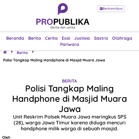
Berkontribusi
Beranda
Berita
Cerita
Esai
Justisia
Sastra
Olahraga
Pariwara
Beranda
Berita
Cerita
Esai
Justisia
Sastra
Olahraga
Pariwara
Berita
Polisi Tangkap Maling Handphone di Masjid Muara Jawa
BERITA
Polisi Tangkap Maling
Handphone di Masjid Muara
Jawa
Unit Reskrim Polsek Muara Jawa meringkus SPS
(28), warga Jawa Timur karena diduga mencuri
handphone milik warga di sebuah masjid.
Oleh