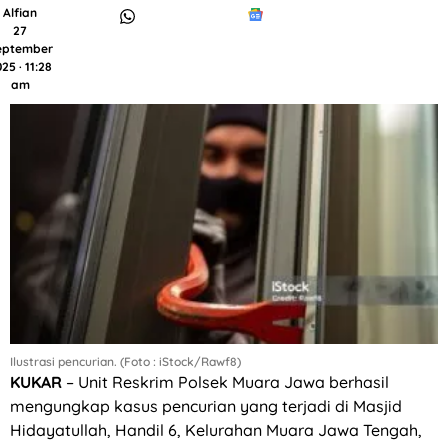
Alfian
27
eptember
25 · 11:28
am
Ilustrasi pencurian. (Foto : iStock/Rawf8)
KUKAR
– Unit Reskrim Polsek Muara Jawa berhasil
mengungkap kasus pencurian yang terjadi di Masjid
Hidayatullah, Handil 6, Kelurahan Muara Jawa Tengah,