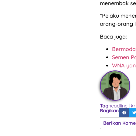
menembak seb
“Pelaku menem
orang-orang l
Baca juga:
Bermodal
Semen Pa
WNA yang
Tag
headline
|
kr
Bagikan
Berikan Kome