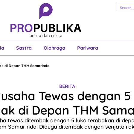
erita
Cerita
Esai
Justisia
Sastra
Ol
Pariwara
ia
Sastra
Olahraga
Pariwara
ak di Depan THM Samarinda
BERITA
usaha Tewas dengan 5
ak di Depan THM Sama
ha tewas ditembak dengan 5 luka tembakan di depa
m Samarinda. Diduga ditembak dengan senjata rak