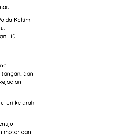
mar.
olda Kaltim.
u.
an 110.
ang
g tangan, dan
kejadian
 lari ke arah
enuju
n motor dan