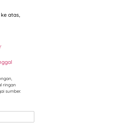
ke atas,
r
nggal
ungan,
l ringan
ai sumber.