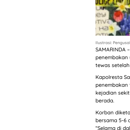
Ilustrasi: Pengu
SAMARINDA – 
penembakan y
tewas setela
Kapolresta Sa
penembakan te
kejadian seki
berada.
Korban diketa
bersama 5-6 o
“Selama di da