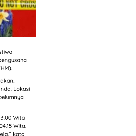
stiwa
 pengusaha
THM).
takan,
inda. Lokasi
ebelumnya
3.00 Wita
4.15 Wita.
eja,” kata