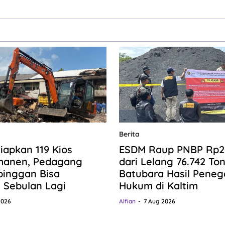
Berita
iapkan 119 Kios
ESDM Raup PNBP Rp20,
manen, Pedagang
dari Lelang 76.742 To
pinggan Bisa
Batubara Hasil Pene
n Sebulan Lagi
Hukum di Kaltim
2026
Alfian
7 Aug 2026