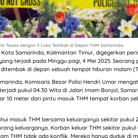
saha Tewas dengan 5 Luka Tembak di Depan THM Samarinda.
Kota Samarinda, Kalimantan Timur, digegerkan peri
ang terjadi pada Minggu pagi, 4 Mei 2025. Seorang
h ditembak di depan sebuah tempat hiburan malam (
marinda, Komisaris Besar Polisi Hendri Umar menga
rjadi pukul 04.30 Wita di Jalan Imam Bonjol, Samar
tar 10 meter dari pintu masuk THM tempat korban s
hui masuk THM bersama keluarganya sekitar pukul 2
rang keluarganya. Korban keluar THM sekitar pukul 0
lam THM tidak ada konflik. Mereka hanya duduk di m