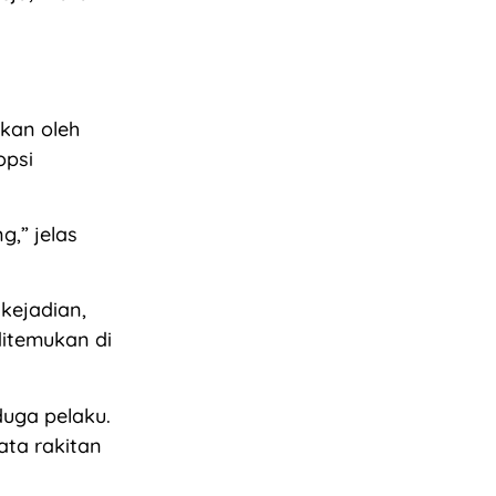
kan oleh
opsi
g,” jelas
 kejadian,
ditemukan di
duga pelaku.
ta rakitan