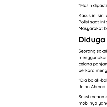
“Masih dipasti
Kasus ini kin
Polisi saat i
Masyarakat bi
Diduga 
Seorang saksi
menggunakan j
celana panjan
perkara meng
“Dia bolak-ba
Jalan Ahmad 
Saksi menamb
mobilnya yan