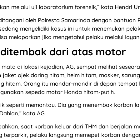
kan melalui uji laboratorium forensik,” kata Hendri U
i ditangani oleh Polresta Samarinda dengan bantuan P
ni sedang menyelidiki kasus ini untuk menemukan pelak
sa melaporkan jika mengetahui pelaku melalui layan
ditembak dari atas motor
 mata di lokasi kejadian, AG, sempat melihat seseor
aket ojek daring hitam, helm hitam, masker, sarun
g hitam. Orang itu mondar-mandir di depan tempat 
gunakan sepeda motor Honda hitam-putih.
lik seperti memantau. Dia yang menembak korban lalu
Dahlan,” kata AG.
ahkan, saat korban keluar dari THM dan berjalan m
g terparkir, pelaku langsung memepet korban denga