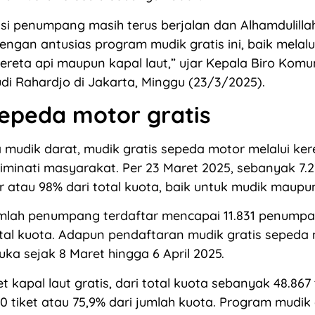
asi penumpang masih terus berjalan dan Alhamdulill
gan antusias program mudik gratis ini, baik melalu
ereta api maupun kapal laut,” ujar Kepala Biro Komun
i Rahardjo di Jakarta, Minggu (23/3/2025).
epeda motor gratis
a mudik darat, mudik gratis sepeda motor melalui ker
diminati masyarakat. Per 23 Maret 2025, sebanyak 7.2
ar atau 98% dari total kuota, baik untuk mudik maupun
mlah penumpang terdaftar mencapai 11.831 penumpa
otal kuota. Adapun pendaftaran mudik gratis sepeda 
uka sejak 8 Maret hingga 6 April 2025.
et kapal laut gratis, dari total kuota sebanyak 48.867 t
100 tiket atau 75,9% dari jumlah kuota. Program mudik 