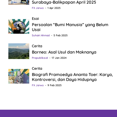
Surabaya-Balikpapan April 2025
FX Jarwo
1 Apr 2025
Esai
Persoalan “Bumi Manusia” yang Belum
Usai
Suhairi Ahmad
5 Feb 2025
Cerita
Borneo: Asal Usul dan Maknanya
Propublika.id
17 Jan 2024
Cerita
Biografi Pramoedya Ananta Toer: Karya,
Kontroversi, dan Daya Hidupnya
FX Jarwo
9 Feb 2025