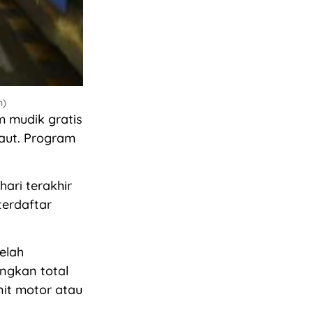
n)
 mudik gratis
laut. Program
hari terakhir
terdaftar
elah
ngkan total
nit motor atau