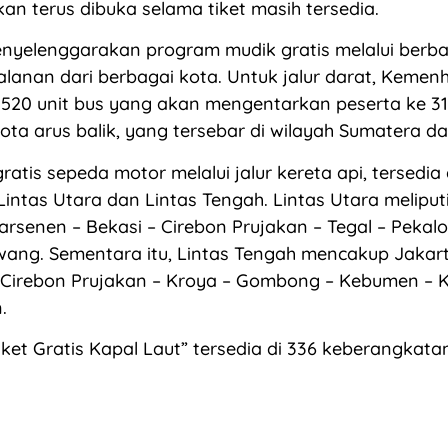
 akan terus dibuka selama tiket masih tersedia.
yelenggarakan program mudik gratis melalui berb
alanan dari berbagai kota. Untuk jalur darat, Kemen
520 unit bus yang akan mengentarkan peserta ke 31
ota arus balik, yang tersebar di wilayah Sumatera d
atis sepeda motor melalui jalur kereta api, tersedia
Lintas Utara dan Lintas Tengah. Lintas Utara meliput
rsenen – Bekasi – Cirebon Prujakan – Tegal – Pekal
ang. Sementara itu, Lintas Tengah mencakup Jakar
 Cirebon Prujakan – Kroya – Gombong – Kebumen – K
.
ket Gratis Kapal Laut” tersedia di 336 keberangkata