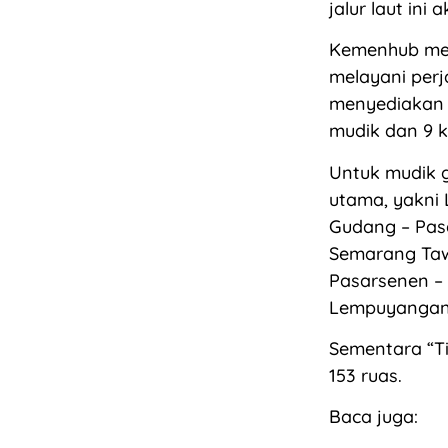
jalur laut ini
Kemenhub men
melayani perj
menyediakan 
mudik dan 9 k
Untuk mudik gr
utama, yakni 
Gudang – Pasa
Semarang Taw
Pasarsenen –
Lempuyangan
Sementara “Ti
153 ruas.
Baca juga: