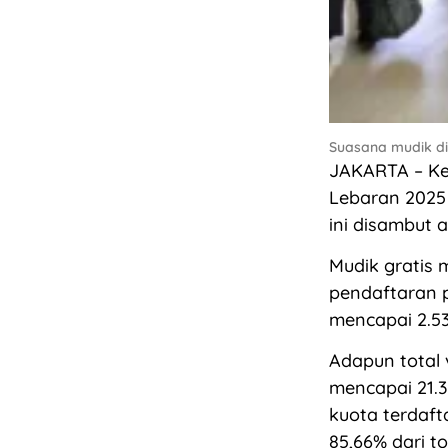
Suasana mudik di
JAKARTA – Ke
Lebaran 2025 
ini disambut 
Mudik gratis m
pendaftaran p
mencapai 2.53
Adapun total 
mencapai 21.3
kuota terdaft
85,66% dari t