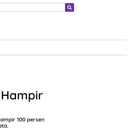
ahraga
 Hampir
hampir 100 persen
eta.