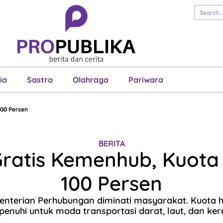
erita
Cerita
Esai
Justisia
Sastra
Ol
Pariwara
ia
Sastra
Olahraga
Pariwara
00 Persen
BERITA
Gratis Kemenhub, Kuota
100 Persen
enterian Perhubungan diminati masyarakat. Kuota 
penuhi untuk moda transportasi darat, laut, dan ker