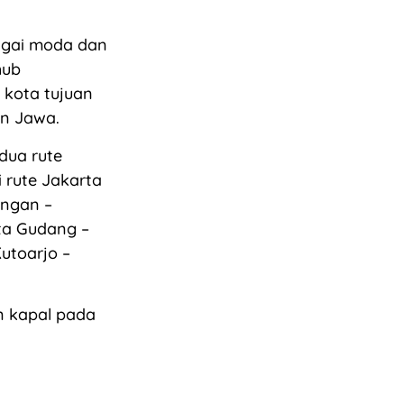
agai moda dan
hub
 kota tujuan
an Jawa.
 dua rute
i rute Jakarta
ongan –
ta Gudang –
utoarjo –
n kapal pada