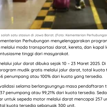
 salah satu stasiun di Jawa Barat. (Foto: Kementerian Perhubunga
menterian Perhubungan menyelenggarakan program
melalui moda transportasi darat, kereta, dan kapal 
antusiasme tinggi dari masyarakat.
elalui jalur darat dibuka sejak 10 – 23 Maret 2025. Di 
rogram mudik gratis melalui jalur darat, total kuota 
6 penumpang atau 100% dari kuota yang tersedia.
validasi selama berlangsungnya masa pendaftaran t
37 penumpang atau 99,21% dari kuota tersedia. Seda
ar untuk sepeda motor melalui darat mencapai 257 u
otal kuota tersedia sebanyak 300 unit.