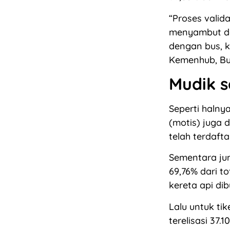
“Proses valid
menyambut den
dengan bus, k
Kemenhub, Bud
Mudik s
Seperti halny
(motis) juga 
telah terdaft
Sementara ju
69,76% dari t
kereta api dib
Lalu untuk tik
terelisasi 37.