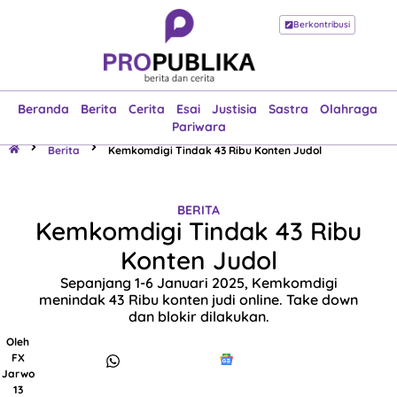
Berkontribusi
Beranda
Berita
Cerita
Esai
Justisia
Sastra
Olahraga
Pariwara
Beranda
Berita
Cerita
Esai
Justisia
Sastra
Olahraga
Pariwara
Berita
Kemkomdigi Tindak 43 Ribu Konten Judol
BERITA
Kemkomdigi Tindak 43 Ribu
Konten Judol
Sepanjang 1-6 Januari 2025, Kemkomdigi
menindak 43 Ribu konten judi online. Take down
dan blokir dilakukan.
Oleh
FX
Jarwo
13