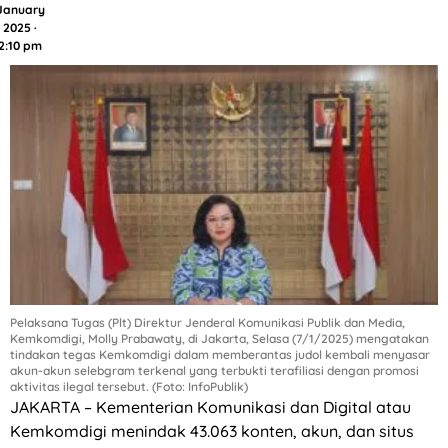
January
2025 ·
2:10 pm
Pelaksana Tugas (Plt) Direktur Jenderal Komunikasi Publik dan Media,
Kemkomdigi, Molly Prabawaty, di Jakarta, Selasa (7/1/2025) mengatakan
tindakan tegas Kemkomdigi dalam memberantas judol kembali menyasar
akun-akun selebgram terkenal yang terbukti terafiliasi dengan promosi
aktivitas ilegal tersebut. (Foto: InfoPublik)
JAKARTA – Kementerian Komunikasi dan Digital atau
Kemkomdigi menindak 43.063 konten, akun, dan situs