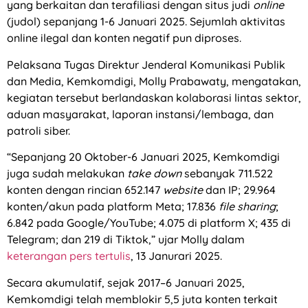
yang berkaitan dan terafiliasi dengan situs judi
online
(judol) sepanjang 1-6 Januari 2025. Sejumlah aktivitas
online ilegal dan konten negatif pun diproses.
Pelaksana Tugas Direktur Jenderal Komunikasi Publik
dan Media, Kemkomdigi, Molly Prabawaty, mengatakan,
kegiatan tersebut berlandaskan kolaborasi lintas sektor,
aduan masyarakat, laporan instansi/lembaga, dan
patroli siber.
“Sepanjang 20 Oktober-6 Januari 2025, Kemkomdigi
juga sudah melakukan
take down
sebanyak 711.522
konten dengan rincian 652.147
website
dan IP; 29.964
konten/akun pada platform Meta; 17.836
file sharing
;
6.842 pada Google/YouTube; 4.075 di platform X; 435 di
Telegram; dan 219 di Tiktok,” ujar Molly dalam
keterangan pers tertulis
, 13 Janurari 2025.
Secara akumulatif, sejak 2017–6 Januari 2025,
Kemkomdigi telah memblokir 5,5 juta konten terkait