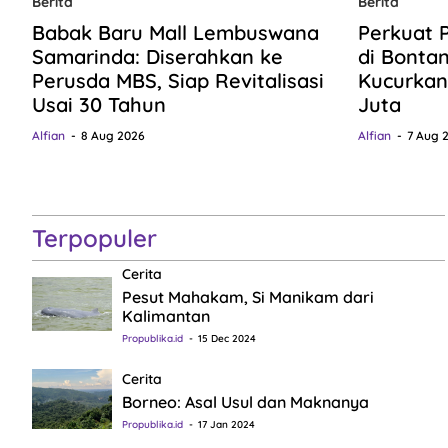
Berita
Berita
Babak Baru Mall Lembuswana
Perkuat 
Samarinda: Diserahkan ke
di Bonta
Perusda MBS, Siap Revitalisasi
Kucurkan
Usai 30 Tahun
Juta
Alfian
8 Aug 2026
Alfian
7 Aug 
Terpopuler
Cerita
Pesut Mahakam, Si Manikam dari
Kalimantan
Propublika.id
15 Dec 2024
Cerita
Borneo: Asal Usul dan Maknanya
Propublika.id
17 Jan 2024