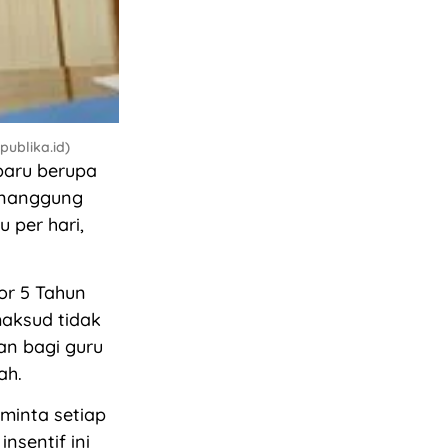
publika.id)
baru berupa
enanggung
 per hari,
or 5 Tahun
maksud tidak
an bagi guru
ah.
minta setiap
sentif ini