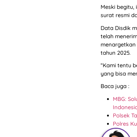
Meski begitu,
surat resmi d
Data Disdik m
telah menerim
menargetkan p
tahun 2025.
“Kami tentu b
yang bisa mer
Baca juga :
MBG: Sol
Indonesi
Polsek T
Polres K