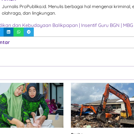
Jurnalis ProPublika.id. Menulis berbagai hal mengenai kriminal,
olahraga, dan lingkungan.
idikan dan Kebudayaan Balikpapan
|
Insentif Guru BGN
|
MBG 
ntar