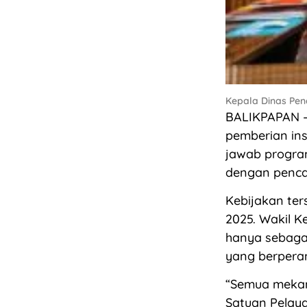
Kepala Dinas Pend
BALIKPAPAN –
pemberian in
jawab program
dengan pencai
Kebijakan te
2025. Wakil K
hanya sebaga
yang berperan
“Semua mekan
Satuan Pelaya