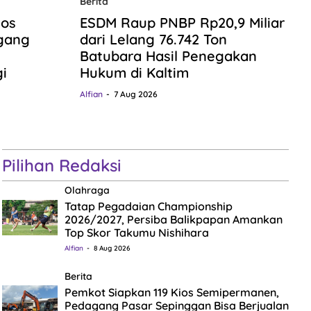
Berita
ios
ESDM Raup PNBP Rp20,9 Miliar
gang
dari Lelang 76.742 Ton
Batubara Hasil Penegakan
i
Hukum di Kaltim
Alfian
7 Aug 2026
Pilihan Redaksi
Olahraga
Tatap Pegadaian Championship
2026/2027, Persiba Balikpapan Amankan
Top Skor Takumu Nishihara
Alfian
8 Aug 2026
Berita
Pemkot Siapkan 119 Kios Semipermanen,
Pedagang Pasar Sepinggan Bisa Berjualan