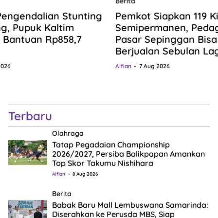
Berita
Pengendalian Stunting
Pemkot Siapkan 119 K
ng, Pupuk Kaltim
Semipermanen, Peda
 Bantuan Rp858,7
Pasar Sepinggan Bisa
Berjualan Sebulan Lag
2026
Alfian
7 Aug 2026
Terbaru
Olahraga
Tatap Pegadaian Championship
2026/2027, Persiba Balikpapan Amankan
Top Skor Takumu Nishihara
Alfian
8 Aug 2026
Berita
Babak Baru Mall Lembuswana Samarinda:
Diserahkan ke Perusda MBS, Siap