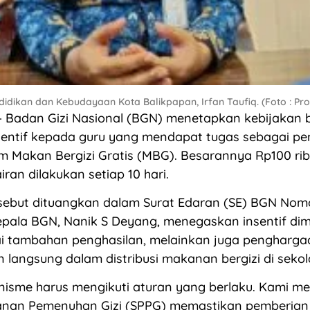
idikan dan Kebudayaan Kota Balikpapan, Irfan Taufiq. (Foto : Pro
 Badan Gizi Nasional (BGN) menetapkan kebijakan 
sentif kepada guru yang mendapat tugas sebagai p
 Makan Bergizi Gratis (MBG). Besarannya Rp100 ribu
ran dilakukan setiap 10 hari.
rsebut dituangkan dalam Surat Edaran (SE) BGN Nom
epala BGN, Nanik S Deyang, menegaskan insentif di
i tambahan penghasilan, melainkan juga pengharga
 langsung dalam distribusi makanan bergizi di sekol
isme harus mengikuti aturan yang berlaku. Kami me
nan Pemenuhan Gizi (SPPG) memastikan pemberian in