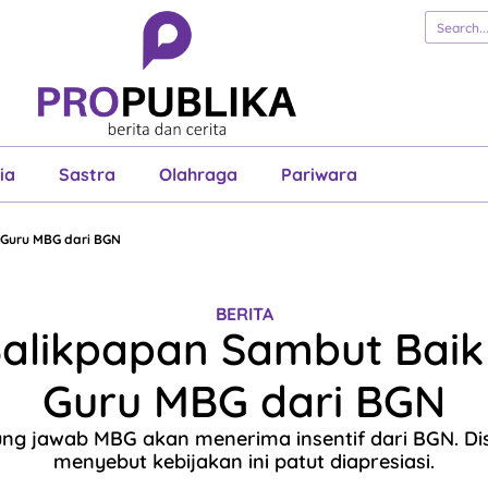
erita
Cerita
Esai
Justisia
Sastra
Ol
Pariwara
ia
Sastra
Olahraga
Pariwara
f Guru MBG dari BGN
BERITA
Balikpapan Sambut Baik 
Guru MBG dari BGN
ng jawab MBG akan menerima insentif dari BGN. Dis
menyebut kebijakan ini patut diapresiasi.