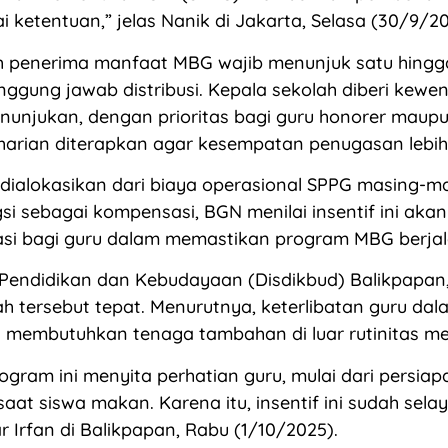
i ketentuan,” jelas Nanik di Jakarta, Selasa (30/9/20
h penerima manfaat MBG wajib menunjuk satu hingga
ggung jawab distribusi. Kepala sekolah diberi kew
unjukan, dengan prioritas bagi guru honorer maupu
 harian diterapkan agar kesempatan penugasan lebih
 dialokasikan dari biaya operasional SPPG masing-ma
gsi sebagai kompensasi, BGN menilai insentif ini aka
si bagi guru dalam memastikan program MBG berjala
Pendidikan dan Kebudayaan (Disdikbud) Balikpapan, 
ah tersebut tepat. Menurutnya, keterlibatan guru da
embutuhkan tenaga tambahan di luar rutinitas me
ogram ini menyita perhatian guru, mulai dari persia
at siswa makan. Karena itu, insentif ini sudah sela
ar Irfan di Balikpapan, Rabu (1/10/2025).