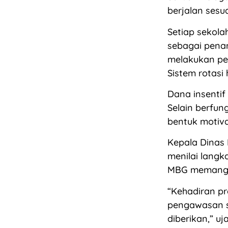
berjalan sesua
Setiap sekola
sebagai penan
melakukan pen
Sistem rotasi
Dana insentif
Selain berfun
bentuk motiva
Kepala Dinas 
menilai langk
MBG memang m
“Kehadiran pr
pengawasan sa
diberikan,” uj