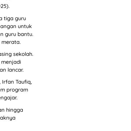
25).
 tiga guru
enangan untuk
n guru bantu.
 merata.
sing sekolah.
n menjadi
n lancar.
Irfan Taufiq,
lam program
ngajar.
pan hingga
yaknya