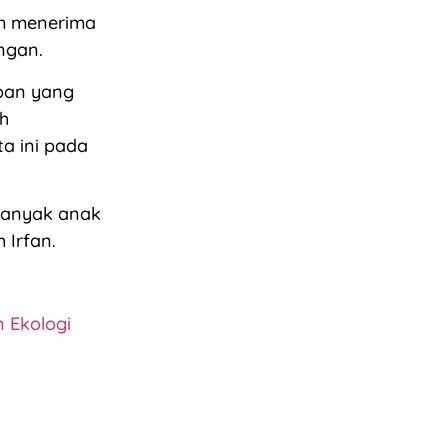
um menerima
ngan.
apan yang
ah
a ini pada
 banyak anak
 Irfan.
 Ekologi