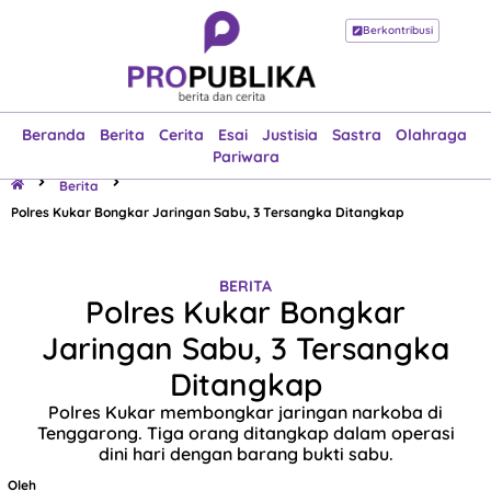
Berkontribusi
Beranda
Berita
Cerita
Esai
Justisia
Sastra
Olahraga
Pariwara
Beranda
Berita
Cerita
Esai
Justisia
Sastra
Olahraga
Pariwara
Berita
Polres Kukar Bongkar Jaringan Sabu, 3 Tersangka Ditangkap
BERITA
Polres Kukar Bongkar
Jaringan Sabu, 3 Tersangka
Ditangkap
Polres Kukar membongkar jaringan narkoba di
Tenggarong. Tiga orang ditangkap dalam operasi
dini hari dengan barang bukti sabu.
Oleh