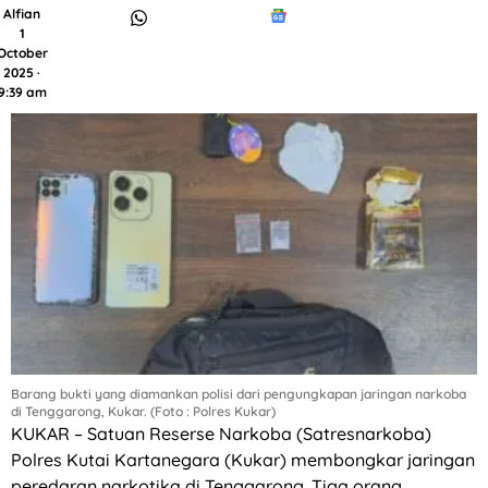
Alfian
1
October
2025 ·
9:39 am
Barang bukti yang diamankan polisi dari pengungkapan jaringan narkoba
di Tenggarong, Kukar. (Foto : Polres Kukar)
KUKAR – Satuan Reserse Narkoba (Satresnarkoba)
Polres Kutai Kartanegara (Kukar) membongkar jaringan
peredaran narkotika di Tenggarong. Tiga orang