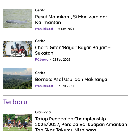
Cerita
Pesut Mahakam, Si Manikam dari
Kalimantan
Propublika.id
15 Dec 2024
Cerita
Chord Gitar ‘Bayar Bayar Bayar’ –
Sukatani
FX Jarwo
22 Feb 2025
Cerita
Borneo: Asal Usul dan Maknanya
Propublika.id
17 Jan 2024
Terbaru
Olahraga
Tatap Pegadaian Championship
2026/2027, Persiba Balikpapan Amankan
Top Skor Takumu Nishihara