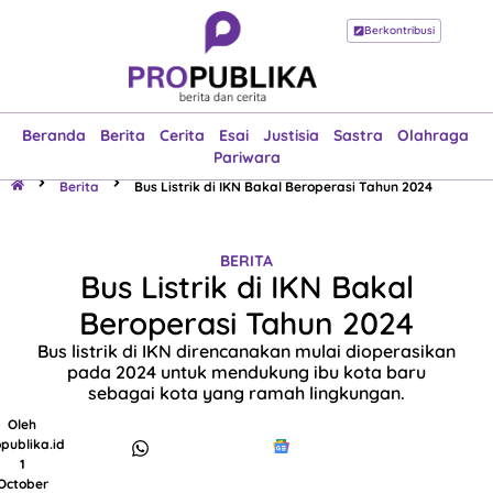
Berkontribusi
Beranda
Berita
Cerita
Esai
Justisia
Sastra
Olahraga
Pariwara
Beranda
Berita
Cerita
Esai
Justisia
Sastra
Olahraga
Pariwara
Berita
Bus Listrik di IKN Bakal Beroperasi Tahun 2024
BERITA
Bus Listrik di IKN Bakal
Beroperasi Tahun 2024
Bus listrik di IKN direncanakan mulai dioperasikan
pada 2024 untuk mendukung ibu kota baru
sebagai kota yang ramah lingkungan.
Oleh
publika.id
1
October