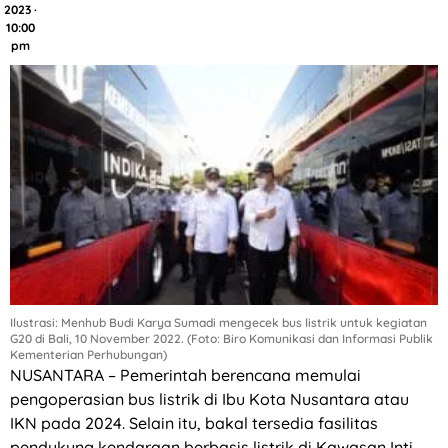
2023 ·
10:00
pm
Ilustrasi: Menhub Budi Karya Sumadi mengecek bus listrik untuk kegiatan
G20 di Bali, 10 November 2022. (Foto: Biro Komunikasi dan Informasi Publik
Kementerian Perhubungan)
NUSANTARA – Pemerintah berencana memulai
pengoperasian bus listrik di Ibu Kota Nusantara atau
IKN pada 2024. Selain itu, bakal tersedia fasilitas
pendukung kendaraan berbasis listrik di Kawasan Inti