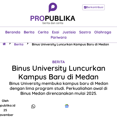
Berkontribusi
Beranda
Berita
Cerita
Esai
Justisia
Sastra
Olahraga
Pariwara
Beranda
Berita
Cerita
Esai
Justisia
Sastra
Olahraga
Pariwara
Berita
Binus University Luncurkan Kampus Baru di Medan
BERITA
Binus University Luncurkan
Kampus Baru di Medan
Binus University membuka kampus baru di Medan
dengan lima program studi. Perkualiahan awal di
Binus Medan direncanakan mulai 2025.
Oleh
publika.id
25
ovember