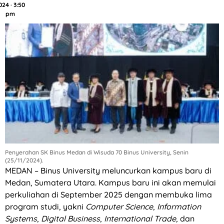
024 · 3:50
pm
Penyerahan SK Binus Medan di Wisuda 70 Binus University, Senin
(25/11/2024).
MEDAN – Binus University meluncurkan kampus baru di
Medan, Sumatera Utara. Kampus baru ini akan memulai
perkuliahan di September 2025 dengan membuka lima
program studi, yakni
Computer Science
,
Information
Systems
,
Digital Business
,
International Trade,
dan