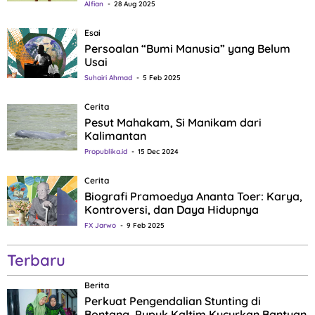
Alfian
28 Aug 2025
Esai
Persoalan “Bumi Manusia” yang Belum
Usai
Suhairi Ahmad
5 Feb 2025
Cerita
Pesut Mahakam, Si Manikam dari
Kalimantan
Propublika.id
15 Dec 2024
Cerita
Biografi Pramoedya Ananta Toer: Karya,
Kontroversi, dan Daya Hidupnya
FX Jarwo
9 Feb 2025
Terbaru
Berita
Perkuat Pengendalian Stunting di
Bontang, Pupuk Kaltim Kucurkan Bantuan