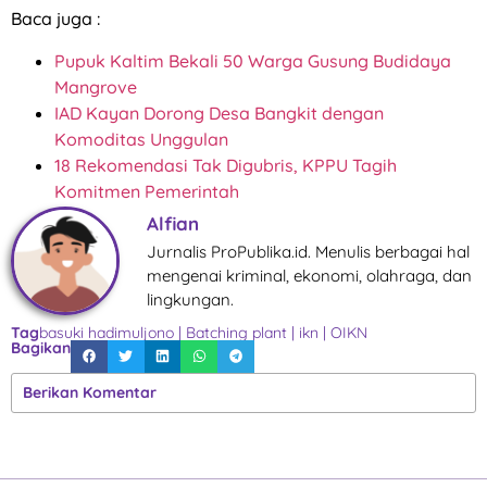
Baca juga :
Pupuk Kaltim Bekali 50 Warga Gusung Budidaya
Mangrove
IAD Kayan Dorong Desa Bangkit dengan
Komoditas Unggulan
18 Rekomendasi Tak Digubris, KPPU Tagih
Komitmen Pemerintah
Alfian
Jurnalis ProPublika.id. Menulis berbagai hal
mengenai kriminal, ekonomi, olahraga, dan
lingkungan.
Tag
basuki hadimuljono
|
Batching plant
|
ikn
|
OIKN
Bagikan
Berikan Komentar