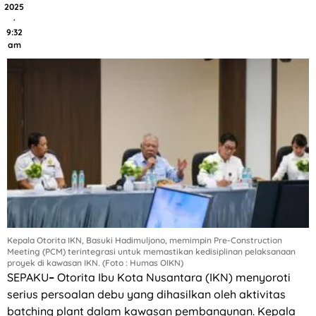
2025
·
9:32
am
Kepala Otorita IKN, Basuki Hadimuljono, memimpin Pre-Construction
Meeting (PCM) terintegrasi untuk memastikan kedisiplinan pelaksanaan
proyek di kawasan IKN. (Foto : Humas OIKN)
SEPAKU
–
Otorita Ibu Kota Nusantara (IKN) menyoroti
serius persoalan debu yang dihasilkan oleh aktivitas
batching plant dalam kawasan pembangunan. Kepala