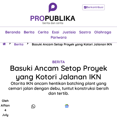
Berkontribusi
Beranda
Berita
Cerita
Esai
Justisia
Sastra
Olahraga
Pariwara
Beranda
Berita
Cerita
Esai
Justisia
Sastra
Olahraga
Pariwara
Berita
Basuki Ancam Setop Proyek yang Kotori Jalanan IKN
BERITA
Basuki Ancam Setop Proyek
yang Kotori Jalanan IKN
Otorita IKN ancam hentikan batching plant yang
cemari jalan dengan debu, tuntut konstruksi bersih
dan tertib.
Oleh
Alfian
4
July