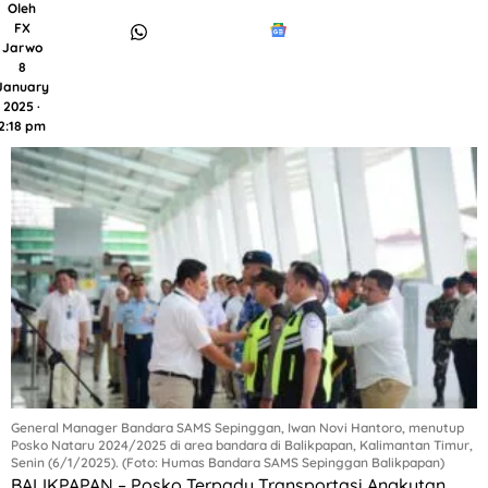
Oleh
FX
Jarwo
8
January
2025 ·
2:18 pm
General Manager Bandara SAMS Sepinggan, Iwan Novi Hantoro, menutup
Posko Nataru 2024/2025 di area bandara di Balikpapan, Kalimantan Timur,
Senin (6/1/2025). (Foto: Humas Bandara SAMS Sepinggan Balikpapan)
BALIKPAPAN – Posko Terpadu Transportasi Angkutan