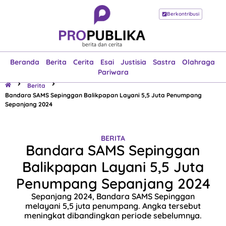
Berkontribusi
Beranda
Berita
Cerita
Esai
Justisia
Sastra
Olahraga
Pariwara
Beranda
Berita
Cerita
Esai
Justisia
Sastra
Olahraga
Pariwara
Berita
Bandara SAMS Sepinggan Balikpapan Layani 5,5 Juta Penumpang
Sepanjang 2024
BERITA
Bandara SAMS Sepinggan
Balikpapan Layani 5,5 Juta
Penumpang Sepanjang 2024
Sepanjang 2024, Bandara SAMS Sepinggan
melayani 5,5 juta penumpang. Angka tersebut
meningkat dibandingkan periode sebelumnya.