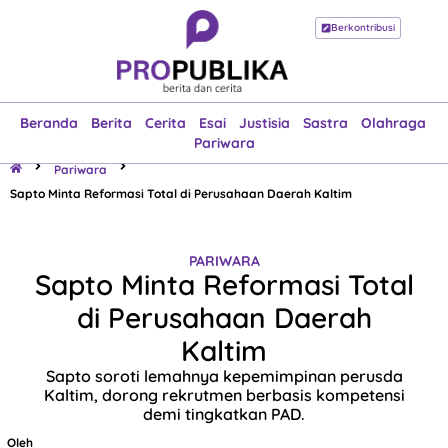
Berkontribusi
Beranda
Berita
Cerita
Esai
Justisia
Sastra
Olahraga
Pariwara
Beranda
Berita
Cerita
Esai
Justisia
Sastra
Olahraga
Pariwara
Pariwara
Sapto Minta Reformasi Total di Perusahaan Daerah Kaltim
PARIWARA
Sapto Minta Reformasi Total
di Perusahaan Daerah
Kaltim
Sapto soroti lemahnya kepemimpinan perusda
Kaltim, dorong rekrutmen berbasis kompetensi
demi tingkatkan PAD.
Oleh