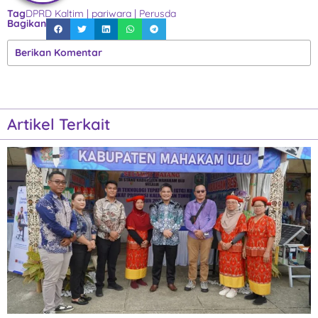
Tag
DPRD Kaltim
|
pariwara
|
Perusda
Bagikan
Berikan Komentar
Artikel Terkait