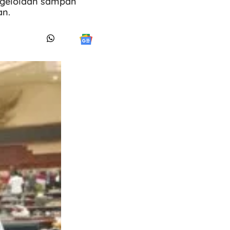
ngelolaan sampah
an.