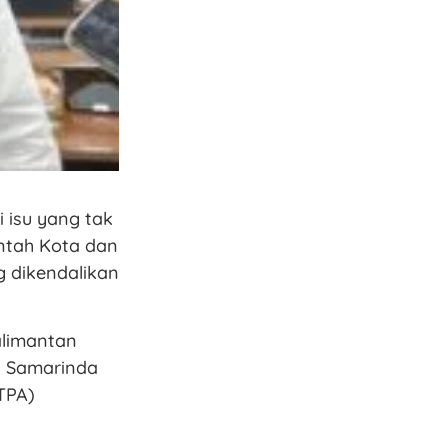
 isu yang tak
ntah Kota dan
g dikendalikan
alimantan
a Samarinda
TPA)