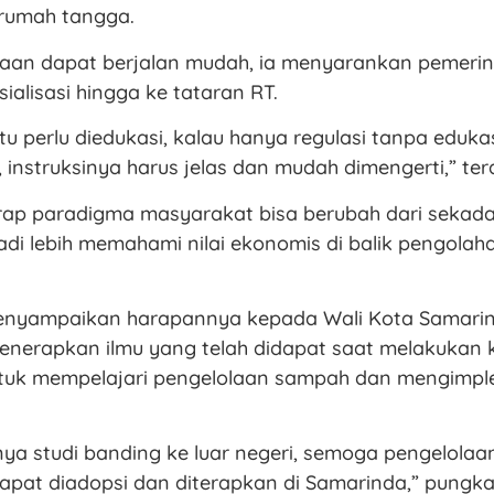
 rumah tangga.
laan dapat berjalan mudah, ia menyarankan pemeri
ialisasi hingga ke tataran RT.
tu perlu diedukasi, kalau hanya regulasi tanpa edukas
i, instruksinya harus jelas dan mudah dimengerti,” te
arap paradigma masyarakat bisa berubah dari seka
di lebih memahami nilai ekonomis di balik pengola
enyampaikan harapannya kepada Wali Kota Samarind
enerapkan ilmu yang telah didapat saat melakukan 
untuk mempelajari pengelolaan sampah dan mengimp
ya studi banding ke luar negeri, semoga pengelola
dapat diadopsi dan diterapkan di Samarinda,” pungka