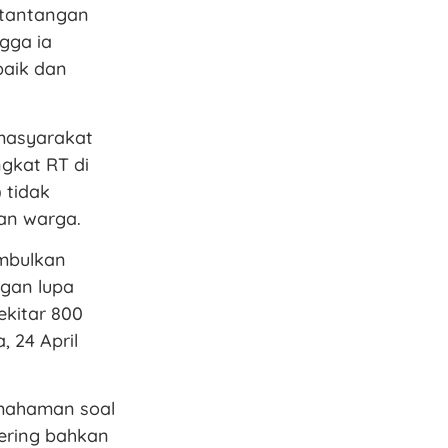
 tantangan
gga ia
aik dan
 masyarakat
gkat RT di
 tidak
an warga.
imbulkan
ngan lupa
ekitar 800
, 24 April
emahaman soal
kering bahkan