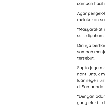
sampah hasil
Agar pengelo
melakukan sos
“Masyarakat i
sulit dipaham
Dirinya berh
sampah menja
tersebut.
Sapto juga m
nanti untuk m
luar negeri 
di Samarinda.
“Dengan adan
yang efektif 