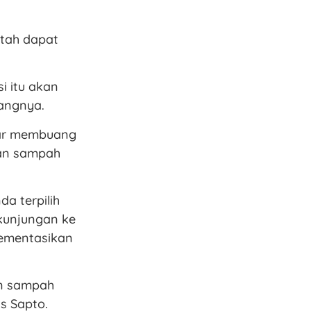
ntah dapat
i itu akan
rangnya.
dar membuang
han sampah
a terpilih
kunjungan ke
lementasikan
an sampah
s Sapto.