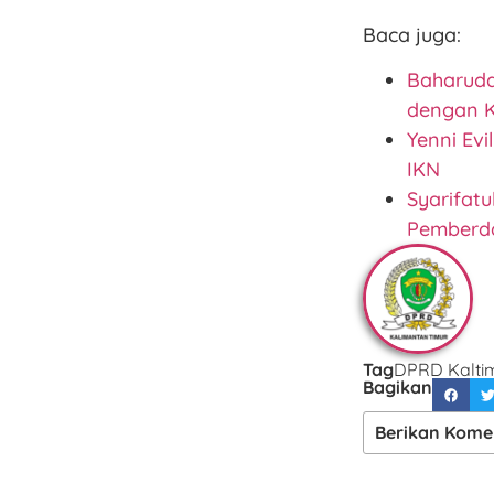
Baca juga:
Baharudd
dengan K
Yenni Ev
IKN
Syarifat
Pemberd
Tag
DPRD Kalti
Bagikan
Berikan Kome