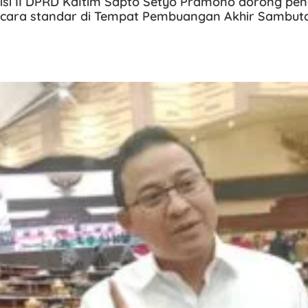
isi II DPRD Kaltim Sapto Setyo Pramono dorong pe
cara standar di Tempat Pembuangan Akhir Sambut