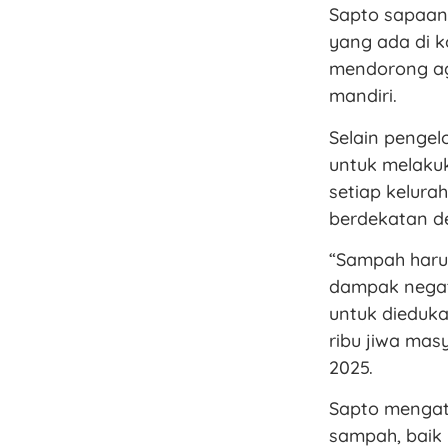
Sapto sapaan
yang ada di k
mendorong ag
mandiri.
Selain penge
untuk melakuk
setiap kelur
berdekatan de
“Sampah harus
dampak negati
untuk dieduka
ribu jiwa masy
2025.
Sapto mengat
sampah, baik 