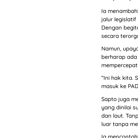
Ia menambahka
jalur legisla
Dengan begitu
secara terorga
Namun, upaya 
berharap ada 
mempercepat 
“Ini hak kita
masuk ke PAD
Sapto juga me
yang dinilai 
dan laut. Tanp
luar tanpa m
Ia mencontohk