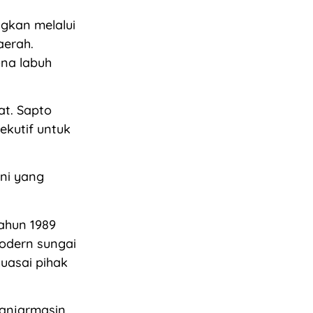
ngkan melalui
aerah.
ona labuh
at. Sapto
ekutif untuk
ini yang
ahun 1989
modern sungai
kuasai pihak
Banjarmasin