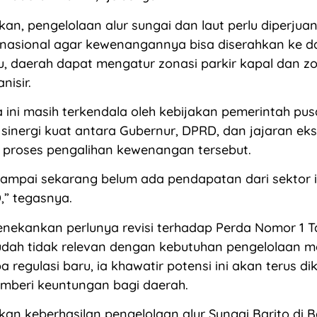
n, pengelolaan alur sungai dan laut perlu diperjua
tif nasional agar kewenangannya bisa diserahkan ke d
, daerah dapat mengatur zonasi parkir kapal dan z
nisir.
ini masih terkendala oleh kebijakan pemerintah pus
sinergi kuat antara Gubernur, DPRD, dan jajaran eks
proses pengalihan kewenangan tersebut.
. Sampai sekarang belum ada pendapatan dari sektor 
,” tegasnya.
nekankan perlunya revisi terhadap Perda Nomor 1 T
sudah tidak relevan dengan kebutuhan pengelolaan 
a regulasi baru, ia khawatir potensi ini akan terus di
emberi keuntungan bagi daerah.
an keberhasilan pengelolaan alur Sungai Barito di 