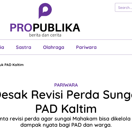
erita
Cerita
Esai
Justisia
Sastra
Ol
Pariwara
ia
Sastra
Olahraga
Pariwara
uk PAD Kaltim
PARIWARA
esak Revisi Perda Sung
PAD Kaltim
ta revisi perda agar sungai Mahakam bisa dikelola
dampak nyata bagi PAD dan warga.