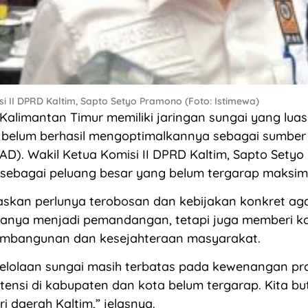
i II DPRD Kaltim, Sapto Setyo Pramono (Foto: Istimewa)
limantan Timur memiliki jaringan sungai yang luas
 belum berhasil mengoptimalkannya sebagai sumbe
PAD). Wakil Ketua Komisi II DPRD Kaltim, Sapto Sety
ni sebagai peluang besar yang belum tergarap maksim
skan perlunya terobosan dan kebijakan konkret aga
hanya menjadi pemandangan, tetapi juga memberi ko
embangunan dan kesejahteraan masyarakat.
gelolaan sungai masih terbatas pada kewenangan pro
ensi di kabupaten dan kota belum tergarap. Kita bu
ri daerah Kaltim,” jelasnya.