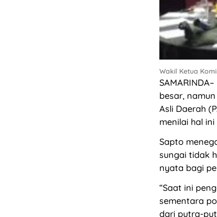
Wakil Ketua Komis
SAMARINDA– Ka
besar, namun
Asli Daerah (
menilai hal i
Sapto menega
sungai tidak 
nyata bagi p
“Saat ini pen
sementara pot
dari putra-put