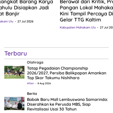
gangkat Barang Karya
Berawal dari Kritik, P
hulu Disiapkan Jadi
Pangan Lokal Mahaka
at Banjir
Kini Tampil Percaya Dir
Gelar TTG Kaltim
akam Ulu
27 Jul 2026
Kabupaten Mahakam Ulu
27 Jul 20
Terbaru
Olahraga
Tatap Pegadaian Championship
2026/2027, Persiba Balikpapan Amankan
Top Skor Takumu Nishihara
Alfian
8 Aug 2026
Berita
Babak Baru Mall Lembuswana Samarinda:
Diserahkan ke Perusda MBS, Siap
Revitalisasi Usai 30 Tahun