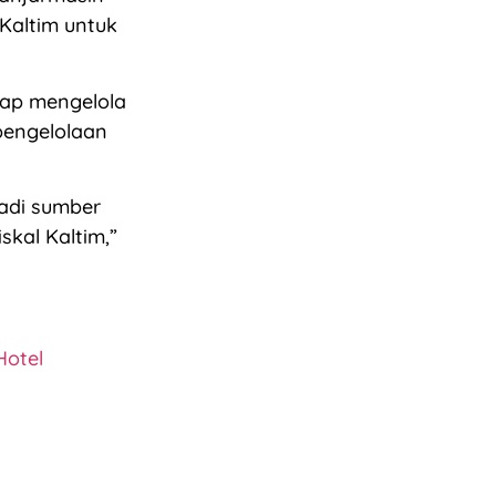
Kaltim untuk
siap mengelola
pengelolaan
jadi sumber
kal Kaltim,”
Hotel