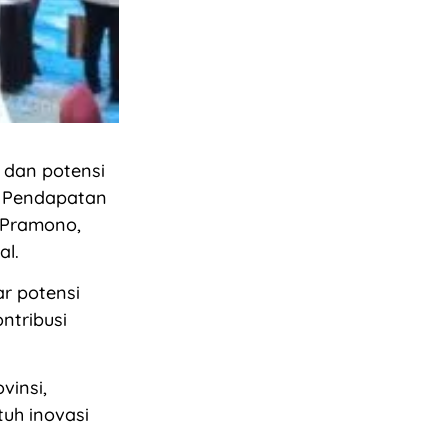
 dan potensi
r Pendapatan
o Pramono,
al.
r potensi
ntribusi
vinsi,
tuh inovasi