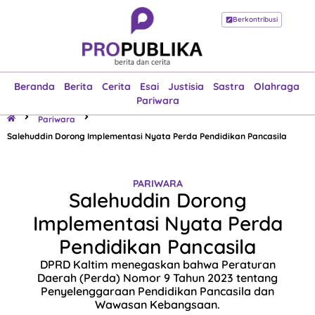
Berkontribusi
Beranda
Berita
Cerita
Esai
Justisia
Sastra
Olahraga
Pariwara
Beranda
Berita
Cerita
Esai
Justisia
Sastra
Olahraga
Pariwara
Pariwara
Salehuddin Dorong Implementasi Nyata Perda Pendidikan Pancasila
PARIWARA
Salehuddin Dorong
Implementasi Nyata Perda
Pendidikan Pancasila
DPRD Kaltim menegaskan bahwa Peraturan
Daerah (Perda) Nomor 9 Tahun 2023 tentang
Penyelenggaraan Pendidikan Pancasila dan
Wawasan Kebangsaan.