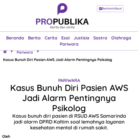
Berkontribusi
Beranda
Berita
Cerita
Esai
Justisia
Sastra
Olahraga
Pariwara
Beranda
Berita
Cerita
Esai
Justisia
Sastra
Olahraga
Pariwara
Pariwara
Kasus Bunuh Diri Pasien AWS Jadi Alarm Pentingnya Psikolog
PARIWARA
Kasus Bunuh Diri Pasien AWS
Jadi Alarm Pentingnya
Psikolog
Kasus bunuh diri pasien di RSUD AWS Samarinda
jadi alarm DPRD Kaltim soal lemahnya layanan
kesehatan mental di rumah sakit.
Oleh