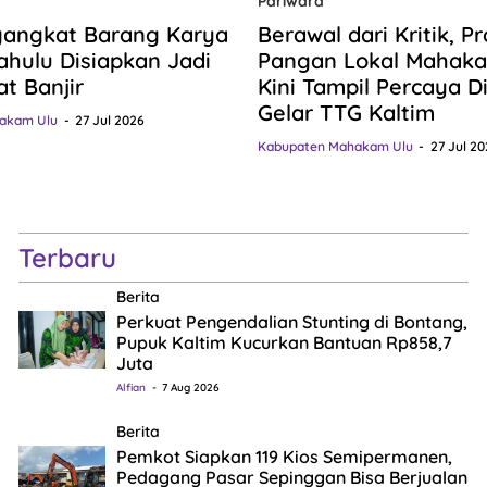
Pariwara
gangkat Barang Karya
Berawal dari Kritik, P
hulu Disiapkan Jadi
Pangan Lokal Mahaka
at Banjir
Kini Tampil Percaya Dir
Gelar TTG Kaltim
akam Ulu
27 Jul 2026
Kabupaten Mahakam Ulu
27 Jul 20
Terbaru
Berita
Perkuat Pengendalian Stunting di Bontang,
Pupuk Kaltim Kucurkan Bantuan Rp858,7
Juta
Alfian
7 Aug 2026
Berita
Pemkot Siapkan 119 Kios Semipermanen,
Pedagang Pasar Sepinggan Bisa Berjualan