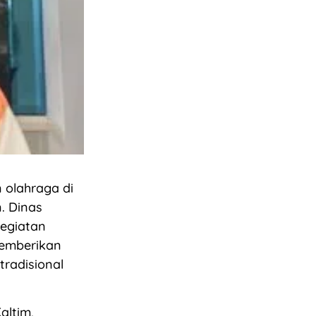
 olahraga di
. Dinas
kegiatan
memberikan
tradisional
altim,