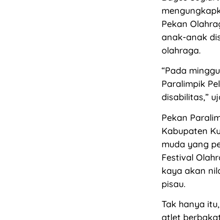
mengungkapka
Pekan Olahrag
anak-anak di
olahraga.
“Pada minggu
Paralimpik P
disabilitas,” u
Pekan Paralim
Kabupaten Kut
muda yang pen
Festival Olah
kaya akan nil
pisau.
Tak hanya itu
atlet berbaka