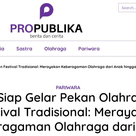
erita
Cerita
Esai
Justisia
Sastra
Ol
Pariwara
ia
Sastra
Olahraga
Pariwara
n Festival Tradisional: Merayakan Keberagaman Olahraga dari Anak hingga A
PARIWARA
Siap Gelar Pekan Olah
ival Tradisional: Mera
ragaman Olahraga dari