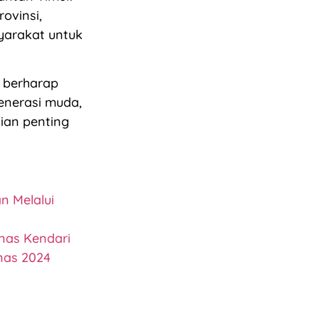
rovinsi,
yarakat untuk
 berharap
enerasi muda,
ian penting
n Melalui
pnas Kendari
pnas 2024