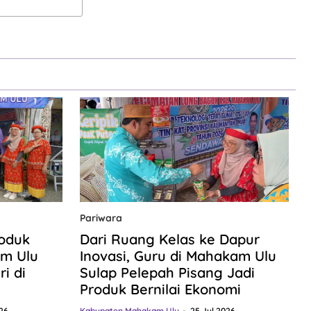
Pariwara
roduk
Dari Ruang Kelas ke Dapur
m Ulu
Inovasi, Guru di Mahakam Ulu
i di
Sulap Pelepah Pisang Jadi
Produk Bernilai Ekonomi
26
Kabupaten Mahakam Ulu
25 Jul 2026