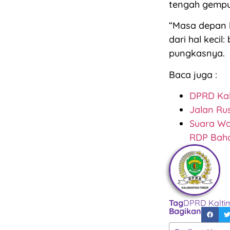
tengah gempur
“Masa depan ka
dari hal kecil
pungkasnya.
Baca juga :
DPRD Kal
Jalan Ru
Suara Wa
RDP Baha
Tag
DPRD Kalti
Bagikan