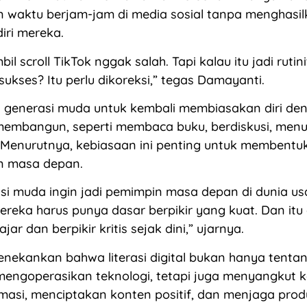
waktu berjam-jam di media sosial tanpa menghasilk
iri mereka.
l scroll TikTok nggak salah. Tapi kalau itu jadi rutin
sukses? Itu perlu dikoreksi,” tegas Damayanti.
 generasi muda untuk kembali membiasakan diri de
 membangun, seperti membaca buku, berdiskusi, menul
is. Menurutnya, kebiasaan ini penting untuk membentu
n masa depan.
si muda ingin jadi pemimpin masa depan di dunia usah
ereka harus punya dasar berpikir yang kuat. Dan itu 
jar dan berpikir kritis sejak dini,” ujarnya.
nekankan bahwa literasi digital bukan hanya tenta
ngoperasikan teknologi, tetapi juga menyangkut 
masi, menciptakan konten positif, dan menjaga produ