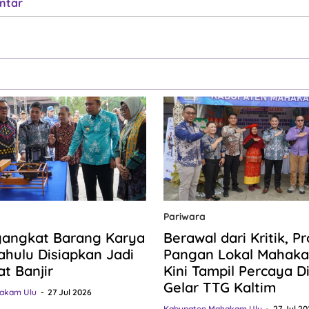
ntar
Pariwara
gangkat Barang Karya
Berawal dari Kritik, P
hulu Disiapkan Jadi
Pangan Lokal Mahaka
at Banjir
Kini Tampil Percaya Dir
Gelar TTG Kaltim
akam Ulu
27 Jul 2026
Kabupaten Mahakam Ulu
27 Jul 20