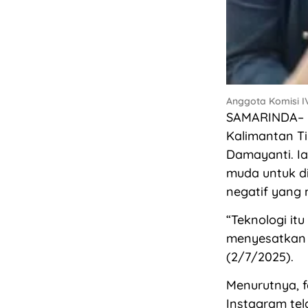
Anggota Komisi IV
SAMARINDA– M
Kalimantan Ti
Damayanti. Ia 
muda untuk di
negatif yang m
“Teknologi it
menyesatkan k
(2/7/2025).
Menurutnya, 
Instagram te