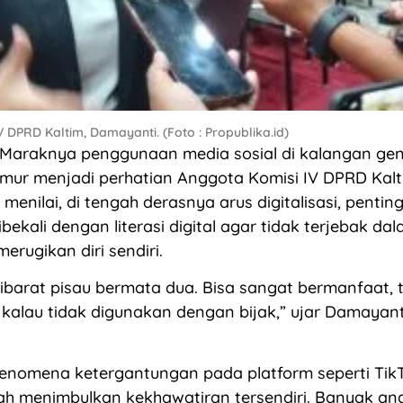
 DPRD Kaltim, Damayanti. (Foto : Propublika.id)
araknya penggunaan media sosial di kalangan gen
mur menjadi perhatian Anggota Komisi IV DPRD Kalt
menilai, di tengah derasnya arus digitalisasi, pentin
bekali dengan literasi digital agar tidak terjebak da
erugikan diri sendiri.
u ibarat pisau bermata dua. Bisa sangat bermanfaat, t
alau tidak digunakan dengan bijak,” ujar Damayant
fenomena ketergantungan pada platform seperti Tik
lah menimbulkan kekhawatiran tersendiri. Banyak a