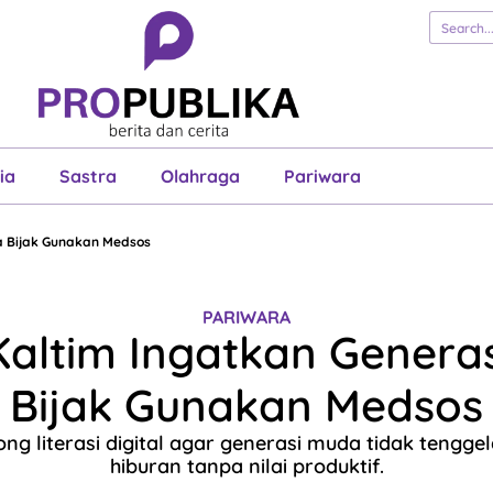
erita
Cerita
Esai
Justisia
Sastra
Ol
Pariwara
ia
Sastra
Olahraga
Pariwara
a Bijak Gunakan Medsos
PARIWARA
altim Ingatkan Genera
Bijak Gunakan Medsos
ng literasi digital agar generasi muda tidak tengg
hiburan tanpa nilai produktif.