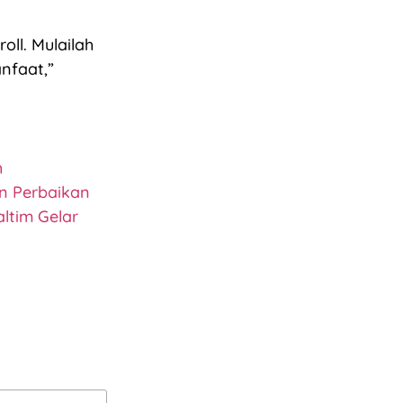
oll. Mulailah
anfaat,”
h
an Perbaikan
ltim Gelar