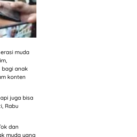
erasi muda
im,
g bagi anak
lam konten
api juga bisa
i, Rabu
Tok dan
nak muda yang