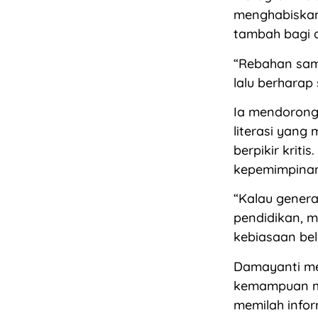
menghabiskan 
tambah bagi d
“Rebahan sambi
lalu berharap 
Ia mendorong
literasi yang
berpikir krit
kepemimpina
“Kalau genera
pendidikan, m
kebiasaan bela
Damayanti me
kemampuan me
memilah infor