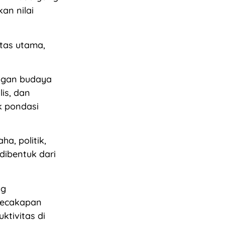
an nilai
itas utama,
ngan budaya
is, dan
k pondasi
a, politik,
dibentuk dari
ng
kecakapan
ktivitas di