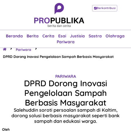
Berkontribusi
Beranda
Berita
Cerita
Esai
Justisia
Sastra
Olahraga
Pariwara
Beranda
Berita
Cerita
Esai
Justisia
Sastra
Olahraga
Pariwara
Pariwara
DPRD Dorong Inovasi Pengelolaan Sampah Berbasis Masyarakat
PARIWARA
DPRD Dorong Inovasi
Pengelolaan Sampah
Berbasis Masyarakat
Salehuddin soroti persoalan sampah di Kaltim,
dorong solusi berbasis masyarakat seperti bank
sampah dan edukasi warga.
Oleh