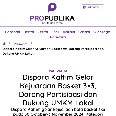
Berkontribusi
Beranda
Berita
Cerita
Esai
Justisia
Sastra
Olahraga
Pariwara
Beranda
Berita
Cerita
Esai
Justisia
Sastra
Olahraga
Pariwara
Pariwara
Dispora Kaltim Gelar Kejuaraan Basket 3×3, Dorong Partisipasi dan
Dukung UMKM Lokal
PARIWARA
Dispora Kaltim Gelar
Kejuaraan Basket 3×3,
Dorong Partisipasi dan
Dukung UMKM Lokal
Dispora Kaltim gelar kejuaraan bola basket 3x3
pada 30 Oktober-3 November 2024. Kategori