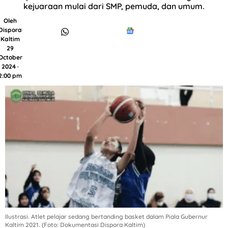
kejuaraan mulai dari SMP, pemuda, dan umum.
Oleh
Dispora
Kaltim
29
October
2024 ·
2:00 pm
Ilustrasi. Atlet pelajar sedang bertanding basket dalam Piala Gubernur
Kaltim 2021. (Foto: Dokumentasi Dispora Kaltim)