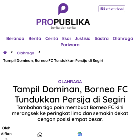
Berkontribusi
Beranda
Berita
Cerita
Esai
Justisia
Sastra
Olahraga
Pariwara
Beranda
Berita
Cerita
Esai
Justisia
Sastra
Olahraga
Pariwara
Olahraga
Tampil Dominan, Borneo FC Tundukkan Persija di Segiri
OLAHRAGA
Tampil Dominan, Borneo FC
Tundukkan Persija di Segiri
Tambahan tiga poin membuat Borneo FC kini
merangsek ke peringkat lima dan semakin dekat
dengan posisi empat besar.
Oleh
Alfian
5