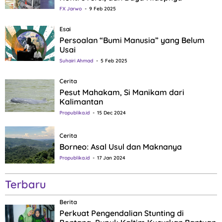
FX Jarwo
9 Feb 2025
Esai
Persoalan “Bumi Manusia” yang Belum
Usai
Suhairi Ahmad
5 Feb 2025
Cerita
Pesut Mahakam, Si Manikam dari
Kalimantan
Propublika.id
15 Dec 2024
Cerita
Borneo: Asal Usul dan Maknanya
Propublika.id
17 Jan 2024
Terbaru
Berita
Perkuat Pengendalian Stunting di