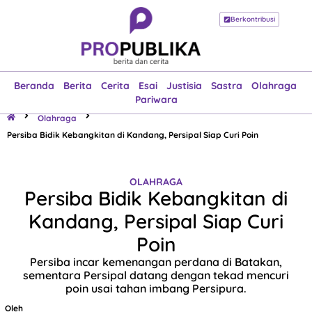
Berkontribusi
Beranda
Berita
Cerita
Esai
Justisia
Sastra
Olahraga
Pariwara
Beranda
Berita
Cerita
Esai
Justisia
Sastra
Olahraga
Pariwara
Olahraga
Persiba Bidik Kebangkitan di Kandang, Persipal Siap Curi Poin
OLAHRAGA
Persiba Bidik Kebangkitan di
Kandang, Persipal Siap Curi
Poin
Persiba incar kemenangan perdana di Batakan,
sementara Persipal datang dengan tekad mencuri
poin usai tahan imbang Persipura.
Oleh