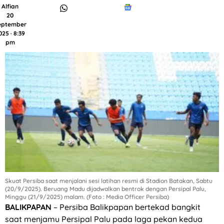
Alfian
20
eptember
025 · 8:39
pm
Skuat Persiba saat menjalani sesi latihan resmi di Stadion Batakan, Sabtu
(20/9/2025). Beruang Madu dijadwalkan bentrok dengan Persipal Palu,
Minggu (21/9/2025) malam. (Foto : Media Officer Persiba)
BALIKPAPAN
– Persiba Balikpapan bertekad bangkit
saat menjamu Persipal Palu pada laga pekan kedua