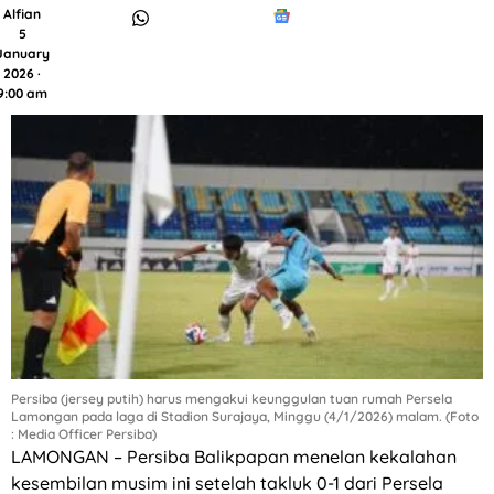
Alfian
5
January
2026 ·
9:00 am
Persiba (jersey putih) harus mengakui keunggulan tuan rumah Persela
Lamongan pada laga di Stadion Surajaya, Minggu (4/1/2026) malam. (Foto
: Media Officer Persiba)
LAMONGAN – Persiba Balikpapan menelan kekalahan
kesembilan musim ini setelah takluk 0-1 dari Persela