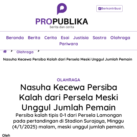
Berkontribusi
Beranda
Berita
Cerita
Esai
Justisia
Sastra
Olahraga
Pariwara
Beranda
Berita
Cerita
Esai
Justisia
Sastra
Olahraga
Pariwara
Olahraga
Nasuha Kecewa Persiba Kalah dari Persela Meski Unggul Jumlah Pemain
OLAHRAGA
Nasuha Kecewa Persiba
Kalah dari Persela Meski
Unggul Jumlah Pemain
Persiba kalah tipis 0-1 dari Persela Lamongan
pada pertandingan di Stadion Surajaya, Minggu
(4/1/2025) malam, meski unggul jumlah pemain.
Oleh