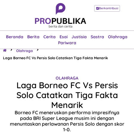
Berkontribusi
Beranda
Berita
Cerita
Esai
Justisia
Sastra
Olahraga
Pariwara
Beranda
Berita
Cerita
Esai
Justisia
Sastra
Olahraga
Pariwara
Olahraga
Laga Borneo FC Vs Persis Solo Catatkan Tiga Fakta Menarik
OLAHRAGA
Laga Borneo FC Vs Persis
Solo Catatkan Tiga Fakta
Menarik
Borneo FC meneruskan performa impresifnya
pada BRI Super League musim ini dengan
menuntaskan perlawanan Persis Solo dengan skor
1-0.