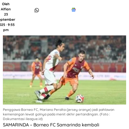
Oleh
Alfian
23
eptember
025 · 9:55
pm
Penggawa Borneo FC, Mariano Peralta (jersey oranye) jadi pahlawan
kemenangan lewat golnya pada menit akhir pertandingan. (Foto :
Dokumentasi ileague.id)
SAMARINDA – Borneo FC Samarinda kembali