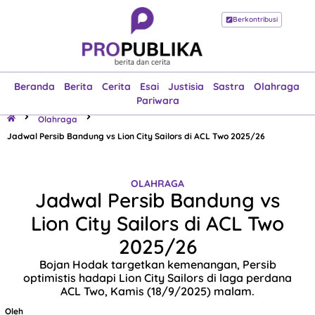
Berkontribusi
Beranda
Berita
Cerita
Esai
Justisia
Sastra
Olahraga
Pariwara
Beranda
Berita
Cerita
Esai
Justisia
Sastra
Olahraga
Pariwara
Olahraga
Jadwal Persib Bandung vs Lion City Sailors di ACL Two 2025/26
OLAHRAGA
Jadwal Persib Bandung vs
Lion City Sailors di ACL Two
2025/26
Bojan Hodak targetkan kemenangan, Persib
optimistis hadapi Lion City Sailors di laga perdana
ACL Two, Kamis (18/9/2025) malam.
Oleh