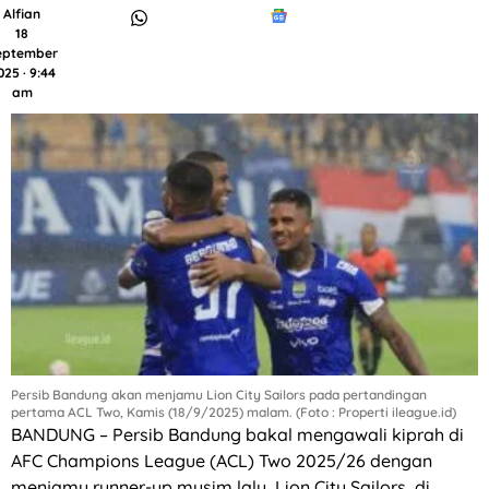
Alfian
18
eptember
025 · 9:44
am
Persib Bandung akan menjamu Lion City Sailors pada pertandingan
pertama ACL Two, Kamis (18/9/2025) malam. (Foto : Properti ileague.id)
BANDUNG – Persib Bandung bakal mengawali kiprah di
AFC Champions League (ACL) Two 2025/26 dengan
menjamu runner-up musim lalu, Lion City Sailors, di