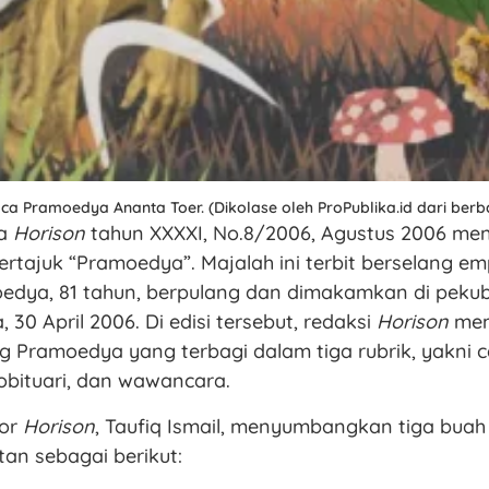
a Pramoedya Ananta Toer. (Dikolase oleh ProPublika.id dari ber
ra
Horison
tahun XXXXI, No.8/2006, Agustus 2006 me
bertajuk “Pramoedya”. Majalah ini terbit berselang e
oedya, 81 tahun, berpulang dan dimakamkan di peku
, 30 April 2006. Di edisi tersebut, redaksi
Horison
mem
ng Pramoedya yang terbagi dalam tiga rubrik, yakni 
obituari, dan wawancara.
ior
Horison
, Taufiq Ismail, menyumbangkan tiga bua
tan sebagai berikut: