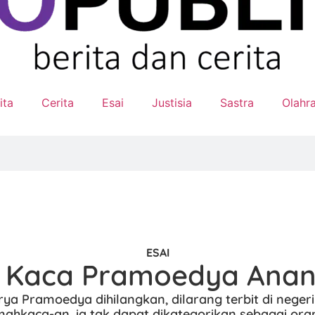
ita
Cerita
Esai
Justisia
Sastra
Olahr
ESAI
Kaca Pramoedya Anan
ya Pramoedya dihilangkan, dilarang terbit di negeri
hkaca-an, ia tak dapat dikategorikan sebagai ora