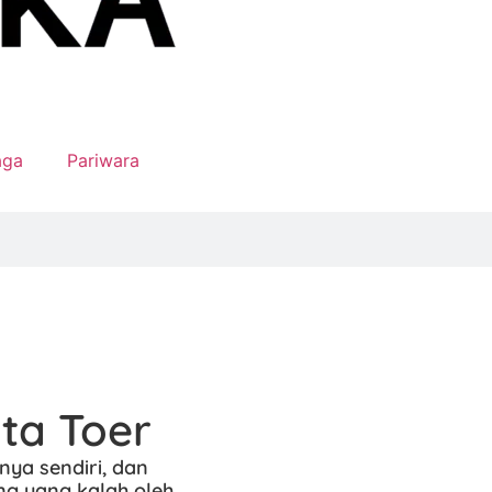
aga
Pariwara
ta Toer
nya sendiri, dan
ng yang kalah oleh