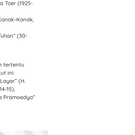
 Toer (1925-
 Kanak-Kanak,
Tuhan” (30-
 tertentu
t ini:
Layar” (H.
4-15),
ada Pramoedya”