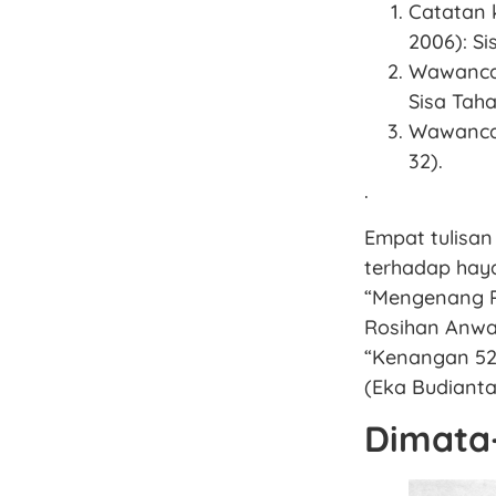
Catatan 
2006): Si
Wawancar
Sisa Taha
Wawancar
32).
.
Empat tulisan
terhadap haya
“Mengenang P
Rosihan Anwar
“Kenangan 52 
(Eka Budianta,
Dimata-