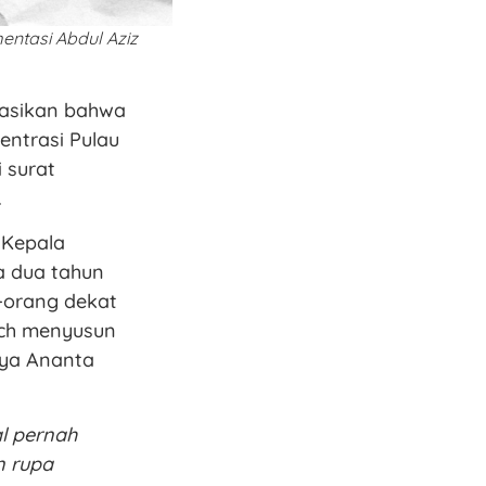
entasi Abdul Aziz
masikan bahwa
entrasi Pulau
 surat
.
 Kepala
a dua tahun
-orang dekat
ach menyusun
dya Ananta
l pernah
n rupa