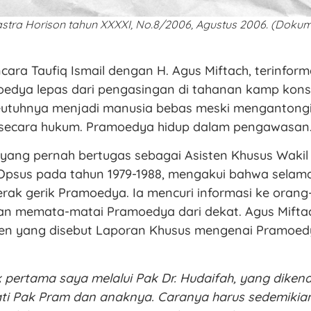
stra Horison tahun XXXXI, No.8/2006, Agustus 2006. (Dokum
ra Taufiq Ismail dengan H. Agus Miftach, terinfor
edya lepas dari pengasingan di tahanan kamp kons
seutuhnya menjadi manusia bebas meski mengantongi
ecara hukum. Pramoedya hidup dalam pengawasan
 yang pernah bertugas sebagai Asisten Khusus Wakil
Opsus pada tahun 1979-1988, mengakui bahwa selam
ak gerik Pramoedya. Ia mencuri informasi ke orang
n memata-matai Pramoedya dari dekat. Agus Mift
lijen yang disebut Laporan Khusus mengenai Pramoe
 pertama saya melalui Pak Dr. Hudaifah, yang dikena
i Pak Pram dan anaknya. Caranya harus sedemikia