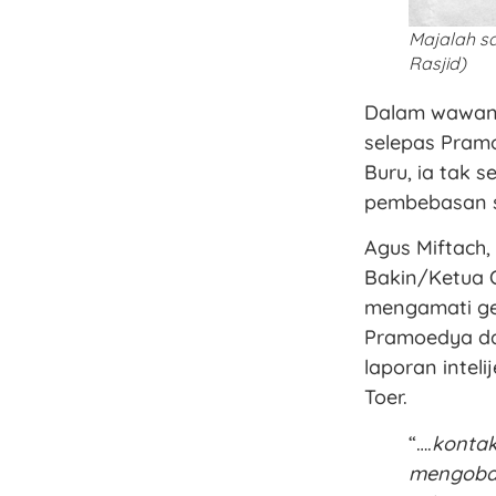
Majalah sa
Rasjid)
Dalam wawanca
selepas Pramo
Buru, ia tak 
pembebasan s
Agus Miftach,
Bakin/Ketua 
mengamati ger
Pramoedya da
laporan inte
Toer.
“….
kontak
mengobat