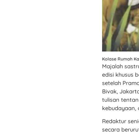
Kolase Rumah Kac
Majalah sast
edisi khusus 
setelah Pram
Bivak, Jakarta
tulisan tenta
kebudayaan, 
Redaktur sen
secara beruru