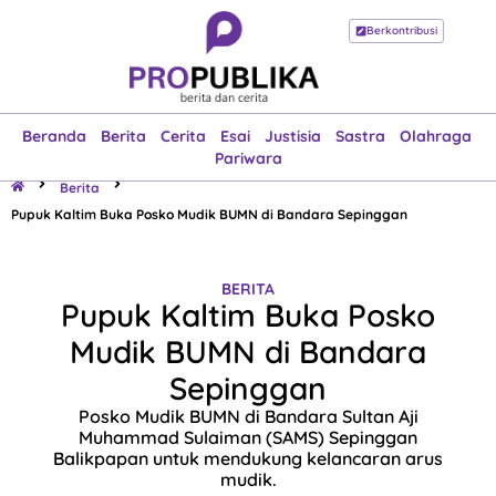
Berkontribusi
Beranda
Berita
Cerita
Esai
Justisia
Sastra
Olahraga
Pariwara
Beranda
Berita
Cerita
Esai
Justisia
Sastra
Olahraga
Pariwara
Berita
Pupuk Kaltim Buka Posko Mudik BUMN di Bandara Sepinggan
BERITA
Pupuk Kaltim Buka Posko
Mudik BUMN di Bandara
Sepinggan
Posko Mudik BUMN di Bandara Sultan Aji
Muhammad Sulaiman (SAMS) Sepinggan
Balikpapan untuk mendukung kelancaran arus
mudik.