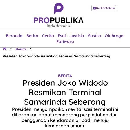
Berkontribusi
Beranda
Berita
Cerita
Esai
Justisia
Sastra
Olahraga
Pariwara
Beranda
Berita
Cerita
Esai
Justisia
Sastra
Olahraga
Pariwara
Berita
Presiden Joko Widodo Resmikan Terminal Samarinda Seberang
BERITA
Presiden Joko Widodo
Resmikan Terminal
Samarinda Seberang
Presiden menyampaikan revitalisasi terminal ini
diharapkan dapat mendorong perpindahan dari
penggunaan kendaraan pribadi menuju
kendaraan umum.