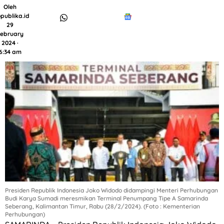
Oleh
publika.id
29
ebruary
2024 ·
6:34 am
Presiden Republik Indonesia Joko Widodo didampingi Menteri Perhubungan
Budi Karya Sumadi meresmikan Terminal Penumpang Tipe A Samarinda
Seberang, Kalimantan Timur, Rabu (28/2/2024). (Foto : Kementerian
Perhubungan)