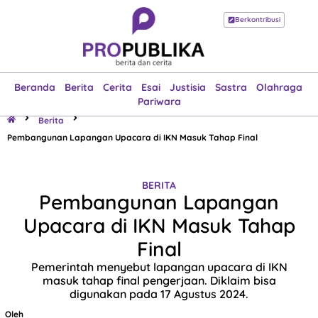
Berkontribusi
Beranda
Berita
Cerita
Esai
Justisia
Sastra
Olahraga
Pariwara
Beranda
Berita
Cerita
Esai
Justisia
Sastra
Olahraga
Pariwara
Berita
Pembangunan Lapangan Upacara di IKN Masuk Tahap Final
BERITA
Pembangunan Lapangan
Upacara di IKN Masuk Tahap
Final
Pemerintah menyebut lapangan upacara di IKN
masuk tahap final pengerjaan. Diklaim bisa
digunakan pada 17 Agustus 2024.
Oleh