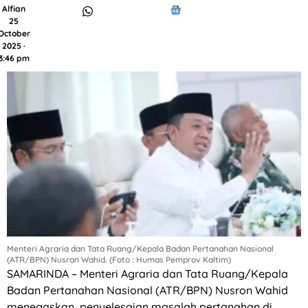
Alfian
25
October
2025 ·
3:46 pm
Menteri Agraria dan Tata Ruang/Kepala Badan Pertanahan Nasional
(ATR/BPN) Nusron Wahid. (Foto : Humas Pemprov Kaltim)
SAMARINDA – Menteri Agraria dan Tata Ruang/Kepala
Badan Pertanahan Nasional (ATR/BPN) Nusron Wahid
menegaskan, penyelesaian masalah pertanahan di