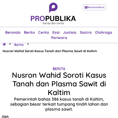
Berkontribusi
Beranda
Berita
Cerita
Esai
Justisia
Sastra
Olahraga
Pariwara
Beranda
Berita
Cerita
Esai
Justisia
Sastra
Olahraga
Pariwara
Berita
Nusron Wahid Soroti Kasus Tanah dan Plasma Sawit di Kaltim
BERITA
Nusron Wahid Soroti Kasus
Tanah dan Plasma Sawit di
Kaltim
Pemerintah bahas 386 kasus tanah di Kaltim,
sebagian besar terkait tumpang tindih lahan dan
plasma sawit.
Oleh