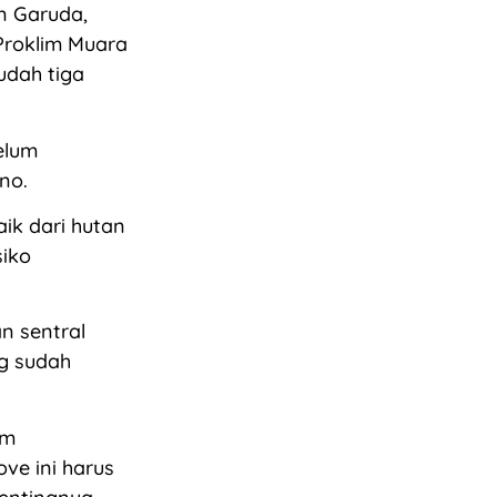
n Garuda,
Proklim Muara
udah tiga
elum
no.
ik dari hutan
siko
n sentral
g sudah
am
e ini harus