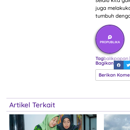
selalu kita 
juga melakuka
tumbuh dengan
Tag
balikpapan
Bagikan
Berikan Kome
Artikel Terkait