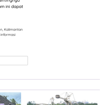
pentingnya
m ini dapat
pan, Kalimantan
informasi