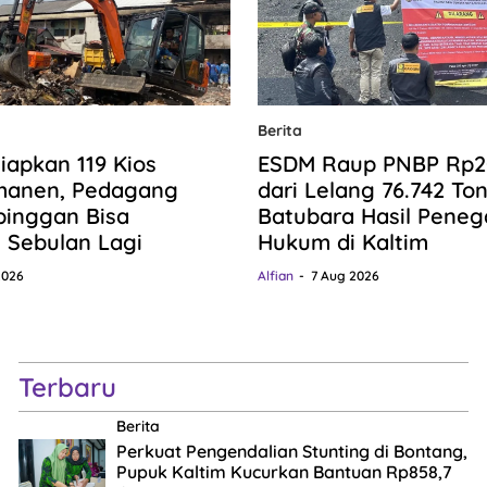
Berita
iapkan 119 Kios
ESDM Raup PNBP Rp20,
manen, Pedagang
dari Lelang 76.742 To
pinggan Bisa
Batubara Hasil Pene
n Sebulan Lagi
Hukum di Kaltim
2026
Alfian
7 Aug 2026
Terbaru
Berita
Perkuat Pengendalian Stunting di Bontang,
Pupuk Kaltim Kucurkan Bantuan Rp858,7