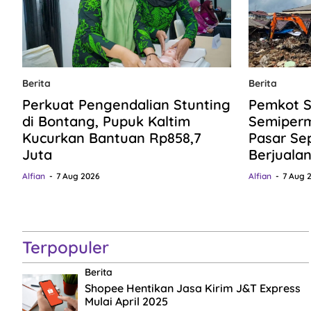
Berita
Berita
Perkuat Pengendalian Stunting
Pemkot S
di Bontang, Pupuk Kaltim
Semiper
Kucurkan Bantuan Rp858,7
Pasar Se
Juta
Berjuala
Alfian
7 Aug 2026
Alfian
7 Aug 
Terpopuler
Berita
Shopee Hentikan Jasa Kirim J&T Express
Mulai April 2025