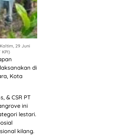
altim, 29 Juni
 KPI)
papan
laksanakan di
ra, Kota
s, & CSR PT
ngrove ini
gori lestari.
osial
ional kilang.