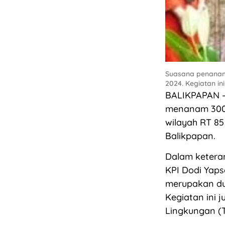
Suasana penanama
2024. Kegiatan in
BALIKPAPAN – 
menanam 300 
wilayah RT 8
Balikpapan.
Dalam keteran
KPI Dodi Yap
merupakan duk
Kegiatan ini 
Lingkungan (T