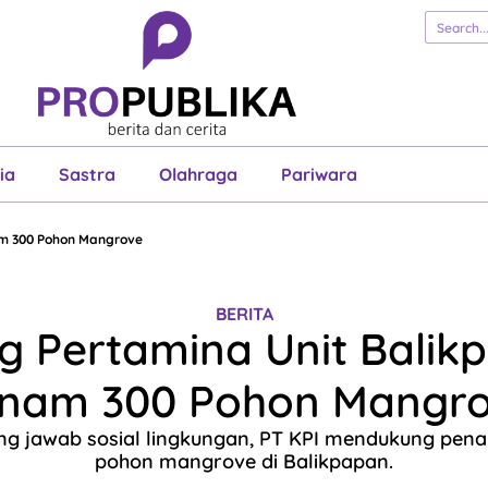
erita
Cerita
Esai
Justisia
Sastra
Ol
Pariwara
ia
Sastra
Olahraga
Pariwara
am 300 Pohon Mangrove
BERITA
ng Pertamina Unit Balik
nam 300 Pohon Mangr
ng jawab sosial lingkungan, PT KPI mendukung pena
pohon mangrove di Balikpapan.