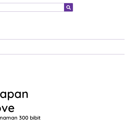
ahraga
papan
ove
naman 300 bibit