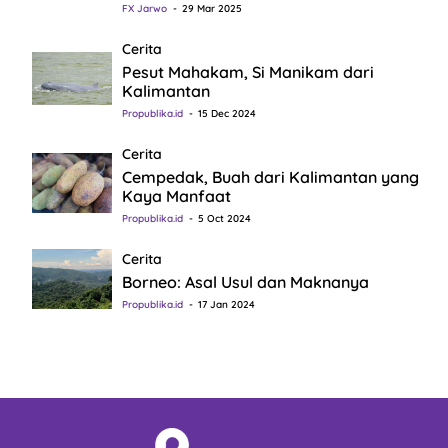
FX Jarwo
29 Mar 2025
Cerita
Pesut Mahakam, Si Manikam dari
Kalimantan
Propublika.id
15 Dec 2024
Cerita
Cempedak, Buah dari Kalimantan yang
Kaya Manfaat
Propublika.id
5 Oct 2024
Cerita
Borneo: Asal Usul dan Maknanya
Propublika.id
17 Jan 2024