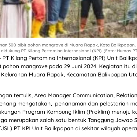
n 300 bibit pohon mangrove di Muara Rapak, Kota Balikpapan, K
i didukung PT Kilang Pertamina Internasional (KPI). (Foto: Humas PT
PT Kilang Pertamina Internasional (KPI) Unit Balik
pohon mangrove pada 29 Juni 2024. Kegiatan itu di
5 Kelurahan Muara Rapak, Kecamatan Balikpapan Uta
gan tertulis, Area Manager Communication, Relation
senang mengatakan, penanaman dan pelestarian ma
ungan Program Kampung Iklim (Proklim) menuju kate
juga merupakan salah satu bentuk Tanggung Jawab S
JSL) PT KPI Unit Balikpapan di sekitar wilayah operas