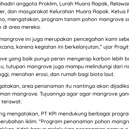
dihadiri anggota Proklim, Lurah Muara Rapak, Relawa
er, dan masyarakat Kelurahan Muara Rapak. Ketua 
tno, mengatakan, program tanam pohon mangrove s
n di area mereka.
angrove ini juga merupakan pencegahan kami seb
cana, karena kegiatan ini berkelanjutan,” ujar Prayit
ve yang baik punya peran menyerap karbon lebih ba
 itu, tutupan mangrove juga mampu melindungi dari ri
ggi, menahan erosi, dan rumah bagi biota laut.
atakan, area penanaman itu nantinya akan dijadika
man mangrove. Tujuannya agar agar mangrove yan
 terawat.
ng mengatakan, PT KPI mendukung berbagai progr
erubahan iklim. “Program penanaman pohon mangrov