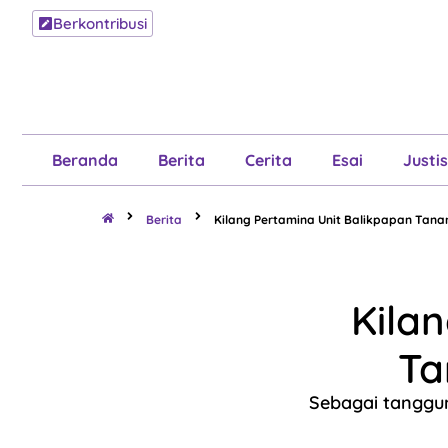
Berkontribusi
Beranda
B
Beranda
Berita
Cerita
Esai
Justis
Berita
Kilang Pertamina Unit Balikpapan Tan
Kila
Ta
Sebagai tanggu