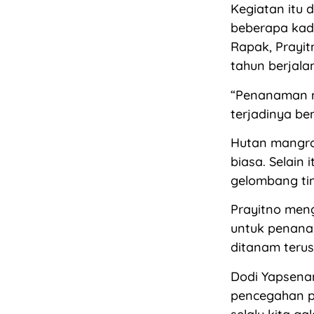
Kegiatan itu 
beberapa kad
Rapak, Prayi
tahun berjala
“Penanaman m
terjadinya ben
Hutan mangro
biasa. Selain
gelombang tin
Prayitno meng
untuk penana
ditanam terus
Dodi Yapsena
pencegahan p