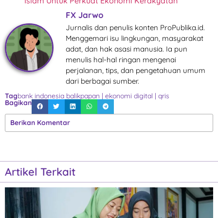
Islam Untuk Perkuat Ekonomi Kerakyatan
FX Jarwo
Jurnalis dan penulis konten ProPublika.id.
Menggemari isu lingkungan, masyarakat
adat, dan hak asasi manusia. Ia pun
menulis hal-hal ringan mengenai
perjalanan, tips, dan pengetahuan umum
dari berbagai sumber.
Tag
bank indonesia balikpapan
|
ekonomi digital
|
qris
Bagikan
Berikan Komentar
Artikel Terkait