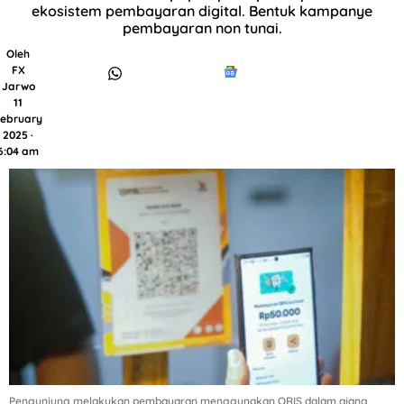
ekosistem pembayaran digital. Bentuk kampanye
pembayaran non tunai.
Oleh
FX
Jarwo
11
ebruary
2025 ·
6:04 am
Pengunjung melakukan pembayaran menggunakan QRIS dalam ajang