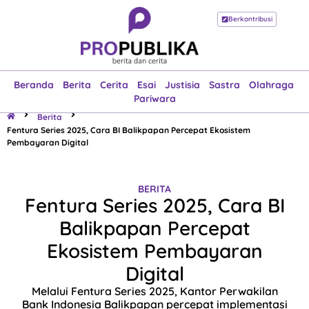
Berkontribusi
Beranda
Berita
Cerita
Esai
Justisia
Sastra
Olahraga
Pariwara
Beranda
Berita
Cerita
Esai
Justisia
Sastra
Olahraga
Pariwara
Berita
Fentura Series 2025, Cara BI Balikpapan Percepat Ekosistem
Pembayaran Digital
BERITA
Fentura Series 2025, Cara BI
Balikpapan Percepat
Ekosistem Pembayaran
Digital
Melalui Fentura Series 2025, Kantor Perwakilan
Bank Indonesia Balikpapan percepat implementasi