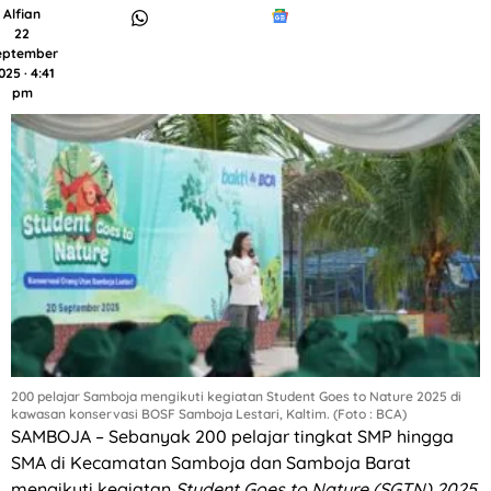
Alfian
22
eptember
025 · 4:41
pm
200 pelajar Samboja mengikuti kegiatan Student Goes to Nature 2025 di
kawasan konservasi BOSF Samboja Lestari, Kaltim. (Foto : BCA)
SAMBOJA – Sebanyak 200 pelajar tingkat SMP hingga
SMA di Kecamatan Samboja dan Samboja Barat
mengikuti kegiatan
Student Goes to Nature (SGTN) 2025