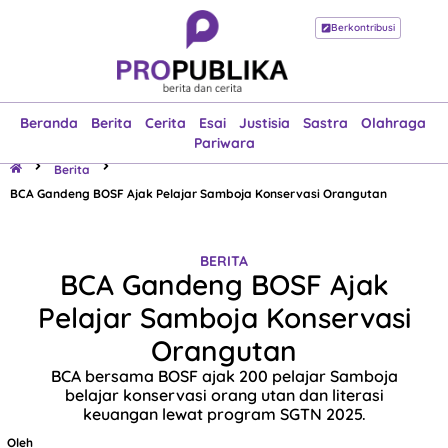
Berkontribusi
Beranda
Berita
Cerita
Esai
Justisia
Sastra
Olahraga
Pariwara
Beranda
Berita
Cerita
Esai
Justisia
Sastra
Olahraga
Pariwara
Berita
BCA Gandeng BOSF Ajak Pelajar Samboja Konservasi Orangutan
BERITA
BCA Gandeng BOSF Ajak
Pelajar Samboja Konservasi
Orangutan
BCA bersama BOSF ajak 200 pelajar Samboja
belajar konservasi orang utan dan literasi
keuangan lewat program SGTN 2025.
Oleh