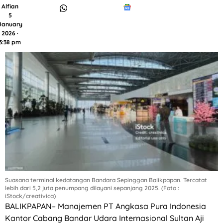
Alfian
5
January
2026 ·
3:38 pm
Suasana terminal kedatangan Bandara Sepinggan Balikpapan. Tercatat
lebih dari 5,2 juta penumpang dilayani sepanjang 2025. (Foto :
iStock/creativica)
BALIKPAPAN– Manajemen PT Angkasa Pura Indonesia
Kantor Cabang Bandar Udara Internasional Sultan Aji