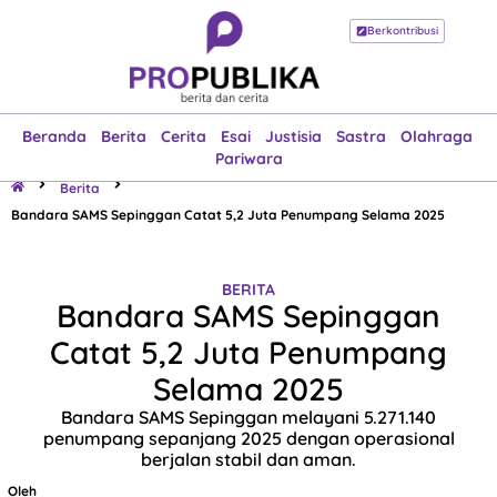
Berkontribusi
Beranda
Berita
Cerita
Esai
Justisia
Sastra
Olahraga
Pariwara
Beranda
Berita
Cerita
Esai
Justisia
Sastra
Olahraga
Pariwara
Berita
Bandara SAMS Sepinggan Catat 5,2 Juta Penumpang Selama 2025
BERITA
Bandara SAMS Sepinggan
Catat 5,2 Juta Penumpang
Selama 2025
Bandara SAMS Sepinggan melayani 5.271.140
penumpang sepanjang 2025 dengan operasional
berjalan stabil dan aman.
Oleh