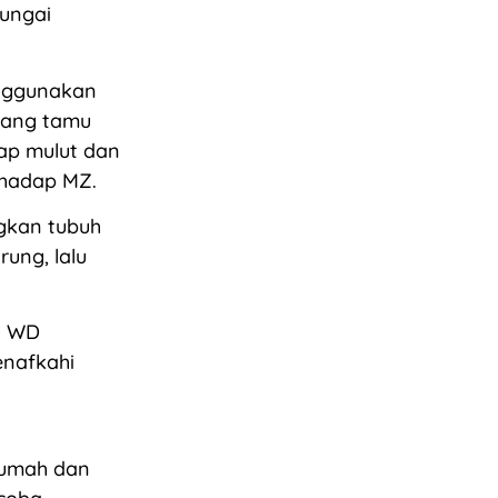
Sungai
nggunakan
uang tamu
ap mulut dan
rhadap MZ.
gkan tubuh
ung, lalu
. WD
enafkahi
 rumah dan