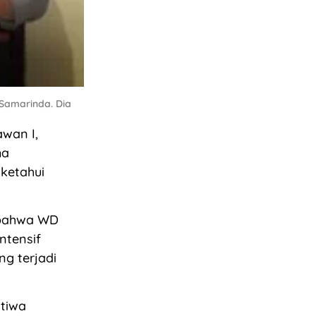
Samarinda. Dia
wan I,
ma
ketahui
 bahwa WD
ntensif
ng terjadi
stiwa