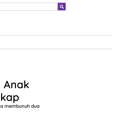
ahraga
a Anak
gkap
tega membunuh dua