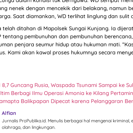
cunya dalam kondisi tak bernyawa. WD sempat men
ng nenek dengan mencekik dari belakang, namun be
rga. Saat diamankan, WD terlihat linglung dan sulit d
a telah ditahan di Mapolsek Sungai Kunjang. Ia dijera
P tentang pembunuhan dan pembunuhan berencana,
man penjara seumur hidup atau hukuman mati. “Kasu
ius. Kami akan kawal proses hukumnya secara menyel
8,7 Guncang Rusia, Waspada Tsunami Sampai ke Su
ltim Berbagi Ilmu Operasi Amonia ke Kilang Pertami
amapta Balikpapan Dipecat karena Pelanggaran Be
Alfian
Jurnalis ProPublika.id. Menulis berbagai hal mengenai kriminal,
olahraga, dan lingkungan.