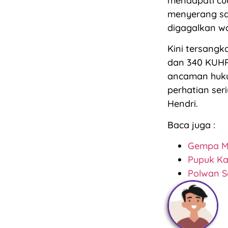
mendapati cu
menyerang sa
digagalkan wa
Kini tersangk
dan 340 KUH
ancaman huku
perhatian ser
Hendri.
Baca juga :
Gempa M 
Pupuk Ka
Polwan S