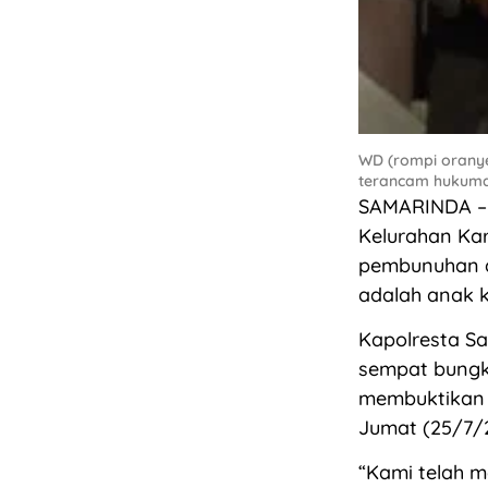
WD (rompi oranye
terancam hukuman
SAMARINDA – 
Kelurahan Ka
pembunuhan du
adalah anak k
Kapolresta S
sempat bungka
membuktikan b
Jumat (25/7/2
“Kami telah m