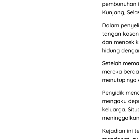
pembunuhan in
Kunjang, Sela
Dalam penye
tangan koson
dan mencekik
hidung denga
Setelah mema
mereka berda
menutupinya 
Penyidik men
mengaku depr
keluarga. Sit
meninggalkan
Kejadian ini 