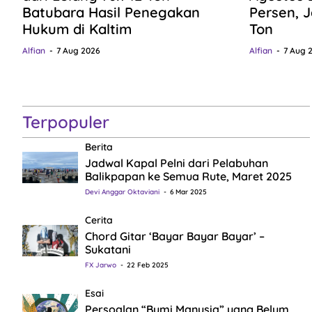
Batubara Hasil Penegakan
Persen, J
Hukum di Kaltim
Ton
Alfian
7 Aug 2026
Alfian
7 Aug 
Terpopuler
Berita
Jadwal Kapal Pelni dari Pelabuhan
Balikpapan ke Semua Rute, Maret 2025
Devi Anggar Oktaviani
6 Mar 2025
Cerita
Chord Gitar ‘Bayar Bayar Bayar’ –
Sukatani
FX Jarwo
22 Feb 2025
Esai
Persoalan “Bumi Manusia” yang Belum