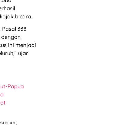
coba
rhasil
iajak bicara.
t Pasal 338
 dengan
s ini menjadi
uruh,” ujar
lut-Papua
na
rat
 ekonomi,