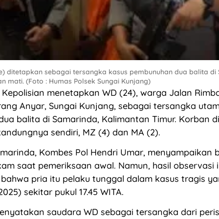
) ditetapkan sebagai tersangka kasus pembunuhan dua balita di 
 mati. (Foto : Humas Polsek Sungai Kunjang)
Kepolisian menetapkan WD (24), warga Jalan Rimba
rang Anyar, Sungai Kunjang, sebagai tersangka uta
a balita di Samarinda, Kalimantan Timur. Korban di
andungnya sendiri, MZ (4) dan MA (2).
amarinda, Kombes Pol Hendri Umar, menyampaikan
m saat pemeriksaan awal. Namun, hasil observasi i
ahwa pria itu pelaku tunggal dalam kasus tragis ya
025) sekitar pukul 17.45 WITA.
enyatakan saudara WD sebagai tersangka dari peri