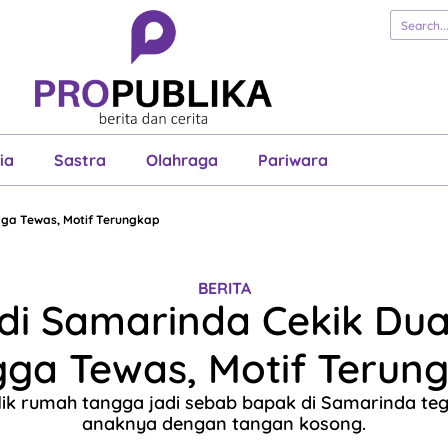
erita
Cerita
Esai
Justisia
Sastra
Ol
Pariwara
ia
Sastra
Olahraga
Pariwara
gga Tewas, Motif Terungkap
BERITA
di Samarinda Cekik Du
gga Tewas, Motif Terun
lik rumah tangga jadi sebab bapak di Samarinda 
anaknya dengan tangan kosong.