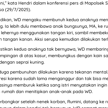
i,” kata Hendri dalam konferensi pers di Mapolsek 
sa (29/7/2025).
lidikan, WD mengaku membunuh kedua anaknya me
g. Ia lebih dulu membawa anak bungsunya, MA, ke r
 lehernya menggunakan tangan kiri, sambil membek
n tangan kanan. Aksi serupa kemudian dilakukan te
stikan kedua anaknya tak bernyawa, WD membarin
mpingan di atas kasur, membungkus dengan kain sar
dengan seprai kuning.
duga pembunuhan dilakukan karena tekanan mental
esi karena sudah lama menganggur dan tak bisa m
uasinya memburuk ketika sang istri menyatakan ingin
 rumah dan menitipkan anak-anak pada WD.
terbongkar setelah nenek korban, Rumini, datang ke