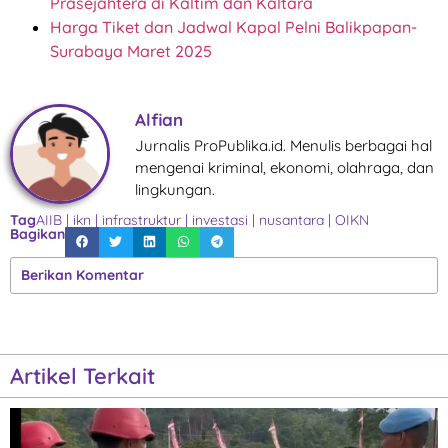
Prasejahtera di Kaltim dan Kaltara
Harga Tiket dan Jadwal Kapal Pelni Balikpapan-
Surabaya Maret 2025
Alfian
Jurnalis ProPublika.id. Menulis berbagai hal
mengenai kriminal, ekonomi, olahraga, dan
lingkungan.
Tag
AIIB
|
ikn
|
infrastruktur
|
investasi
|
nusantara
|
OIKN
Bagikan
Berikan Komentar
Artikel Terkait