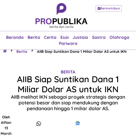
Berkontribusi
Beranda
Berita
Cerita
Esai
Justisia
Sastra
Olahraga
Pariwara
Beranda
Berita
Cerita
Esai
Justisia
Sastra
Olahraga
Pariwara
Berita
AIIB Siap Suntikan Dana 1 Miliar Dolar AS untuk IKN
BERITA
AIIB Siap Suntikan Dana 1
Miliar Dolar AS untuk IKN
AIIB melihat IKN sebagai proyek strategis dengan
potensi besar dan siap mendukung dengan
pendanaan hingga 1 miliar dolar AS.
Oleh
Alfian
13
March