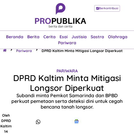
Berkontribusi
Beranda
Berita
Cerita
Esai
Justisia
Sastra
Olahraga
Pariwara
Beranda
Berita
Cerita
Esai
Justisia
Sastra
Olahraga
Pariwara
Pariwara
DPRD Kaltim Minta Mitigasi Longsor Diperkuat
PARIWARA
DPRD Kaltim Minta Mitigasi
Longsor Diperkuat
Subandi minta Pemkot Samarinda dan BPBD
perkuat pemetaan serta deteksi dini untuk cegah
bencana tanah longsor.
Oleh
DPRD
Kaltim
14