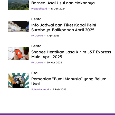
Borneo: Asal Usul dan Maknanya
Propublika.id
17 Jan 2024
Cerita
Info Jadwal dan Tiket Kapal Pelni
Surabaya-Balikpapan April 2025
FX Jarwo
1 Apr 2025
Berita
Shopee Hentikan Jasa Kirim J&T Express
Mulai April 2025
FX Jarwo
29 Mar 2025
Esai
Persoalan “Bumi Manusia” yang Belum
Usai
Suhairi Ahmad
5 Feb 2025