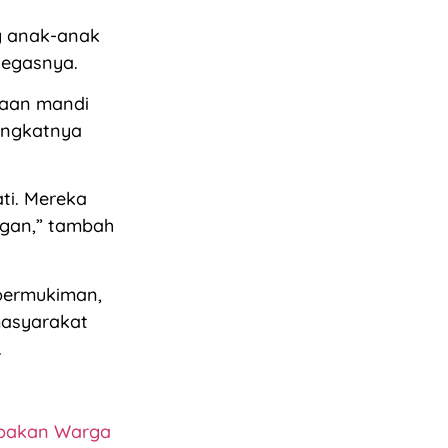
g anak-anak
tegasnya.
saan mandi
ningkatnya
ati. Mereka
ngan,” tambah
permukiman,
masyarakat
.
mpakan Warga