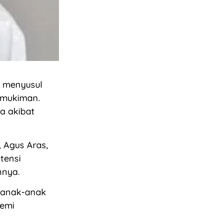
t menyusul
rmukiman.
ga akibat
 Agus Aras,
tensi
nnya.
s anak-anak
demi