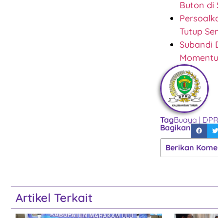
Buton di
Persoalk
Tutup Se
Subandi 
Moment
Tag
Buaya
|
DPR
Bagikan
Berikan Kome
Artikel Terkait