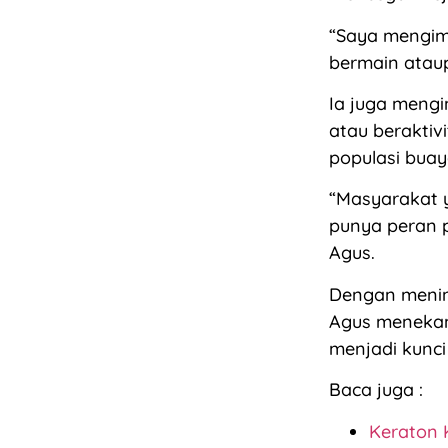
“Saya mengim
bermain ataup
Ia juga meng
atau beraktiv
populasi buay
“Masyarakat y
punya peran 
Agus.
Dengan menin
Agus menekan
menjadi kunc
Baca juga :
Keraton 