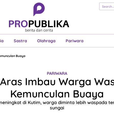
erita
Cerita
Esai
Justisia
Sastra
Ol
Pariwara
ia
Sastra
Olahraga
Pariwara
emunculan Buaya
PARIWARA
 Aras Imbau Warga Wa
Kemunculan Buaya
meningkat di Kutim, warga diminta lebih waspada ter
sungai